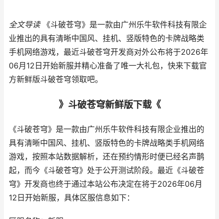
全文导读
《斗破苍穹》是一款由广州乐牛软件科技有限企
业推出的具有清晰中国风、挂机、竖版特色的卡牌战略类
手机网络游戏，最近斗破苍穹开发商对外公布将于2026年
06月12日开始新服并精心准备了唯一大礼包，快来下载官
方新鲜版斗破苍穹领取吧。
》斗破苍穹新鲜版下载《
《斗破苍穹》是一款由广州乐牛软件科技有限企业推出的
具有清晰中国风、挂机、竖版特色的卡牌战略类手机网络
游戏，按照本站数据解析，还在预约情形时便已经名声鹊
起，而今《斗破苍穹》处于公开测试阶段。最近《斗破苍
穹》开发商也终于通过本站公布决定在将于2026年06月
12日开始新服，具体区服信息如下：