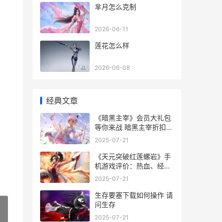
芈月怎么克制
2026-06-11
莲花怎么样
2026-06-08
经典文章
《暗黑主宰》会员大礼包
等你来战 暗黑主宰折扣平
台
2025-07-21
《天元突破红莲螺岩》手
机游戏评价：热血、经典
和策略并存的钻头冒险 天
2025-07-21
元突破红莲之眼
生存要塞下载如何操作 请
问生存
2025-07-21