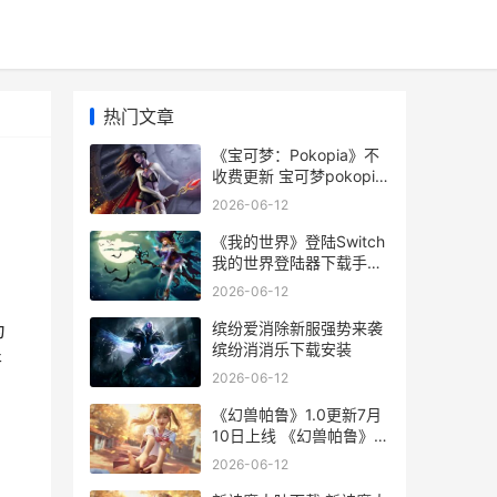
热门文章
《宝可梦：Pokopia》不
收费更新 宝可梦pokopia
铠甲碎片
2026-06-12
《我的世界》登陆Switch
我的世界登陆器下载手机
版
2026-06-12
缤纷爱消除新服强势来袭
为
缤纷消消乐下载安装
开
2026-06-12
《幻兽帕鲁》1.0更新7月
10日上线 《幻兽帕鲁》下
载
2026-06-12