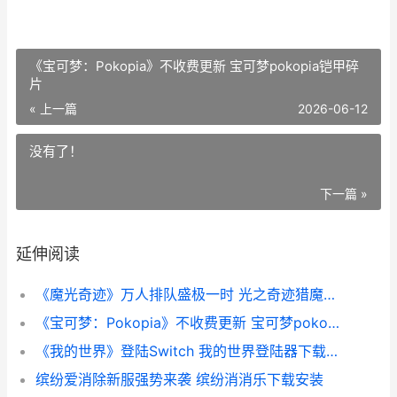
《宝可梦：Pokopia》不收费更新 宝可梦pokopia铠甲碎
片
« 上一篇
2026-06-12
没有了！
下一篇 »
延伸阅读
《魔光奇迹》万人排队盛极一时 光之奇迹猎魔远征
《宝可梦：Pokopia》不收费更新 宝可梦pokopia铠甲碎片
《我的世界》登陆Switch 我的世界登陆器下载手机版
缤纷爱消除新服强势来袭 缤纷消消乐下载安装