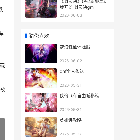
《封灵诀》超火新服最新
版开始 封灵诀gm
数
2026-06-03
犁
猜你喜欢
梦幻诛仙体验服
2026-06-02
碌
dnf个人传送
2026-05-31
被
侠盗飞车自由城秘籍
2026-05-31
英雄连攻略
2026-05-27
»