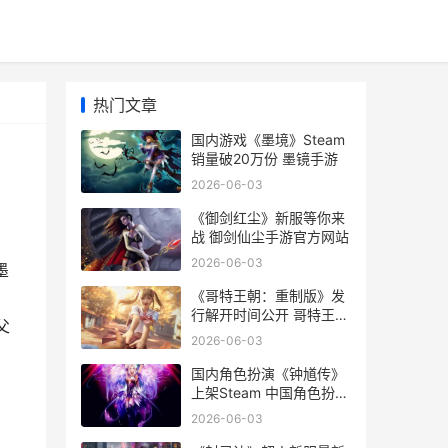
热门文章
国内游戏《墨境》Steam
销量破20万份 墨镜手游
2026-06-03
《御剑红尘》新服等你来
战 御剑仙尘手游官方网站
2026-06-03
墨
《哥特王朝：重制版》发
，
行解开时间公开 哥特王朝
父
3ign
2026-06-03
国内角色扮演《钟馗传》
上架Steam 中国角色扮演
游戏
2026-06-03