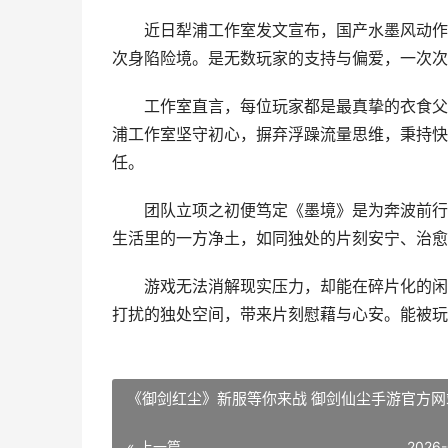
近日犁浦工作室发文宣布，国产水墨风动作肉鸽
次身陷险境。是无数玩家的支持与偏爱，一次次
工作室直言，每位玩家都是最真挚的衣食父母
浦工作室坚守初心，摒弃浮躁流量思维，秉持快
任。
团队立项之初便笃定《墨境》是为奔波前行的
生活里的一方净土，如同独处的片刻安宁、治愈
游戏无法消解现实压力，却能在碎片化的闲暇
打扰的独处空间，带来片刻慰藉与心安。能被玩
《御剑红尘》新服等你来战 御剑仙尘手游官方网
« 上一篇
2026-