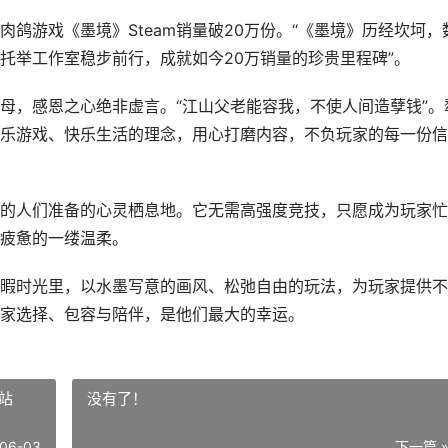
游戏《墨境》Steam销量破20万份。“《墨境》历经坎坷，
托举工作室稳步前行，成就如今20万销量的珍贵里程碑”。
，感恩之心绝非虚言。“江山父老能容我，不使人间造孽钱”。
乐游戏、快乐生活的理念，用心打磨内容，不负玩家的每一份信
人们准备的心灵栖息地。它无需高强度竞技，只愿成为玩家忙
疲惫的一缕温柔。
时光里，以水墨写意的画风、松弛自由的玩法，为玩家提供不
家选择、包容与陪伴，是他们最大的幸运。
站
没有了！
06-03
下一篇 