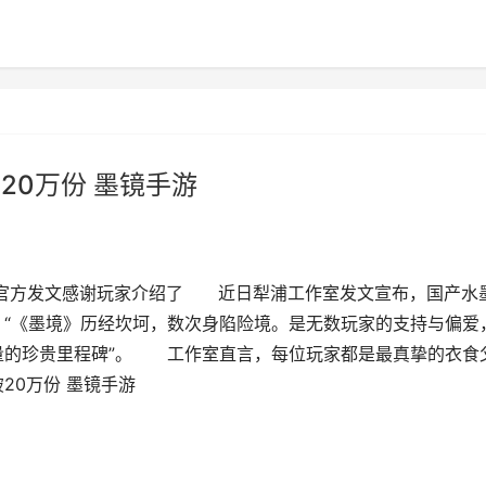
20万份 墨镜手游
份 官方发文感谢玩家介绍了 近日犁浦工作室发文宣布，国产水
份。“《墨境》历经坎坷，数次身陷险境。是无数玩家的支持与偏爱
量的珍贵里程碑”。 工作室直言，每位玩家都是最真挚的衣食
20万份 墨镜手游