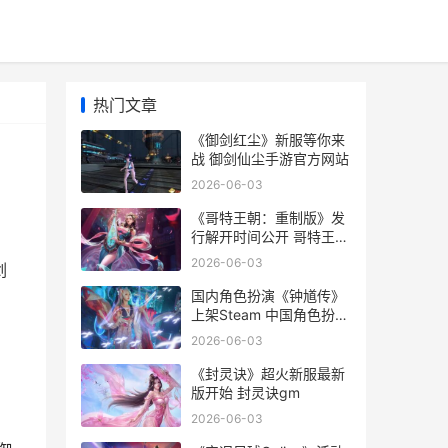
热门文章
《御剑红尘》新服等你来
战 御剑仙尘手游官方网站
2026-06-03
《哥特王朝：重制版》发
行解开时间公开 哥特王朝
3ign
2026-06-03
剑
国内角色扮演《钟馗传》
上架Steam 中国角色扮演
游戏
2026-06-03
《封灵诀》超火新服最新
版开始 封灵诀gm
2026-06-03