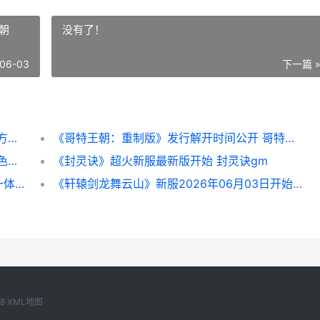
朝
没有了！
06-03
下一篇 
《御剑红尘》新服等你来战 御剑仙尘手游官方网站
《哥特王朝：重制版》发行解开时间公开 哥特王朝3ign
国内角色扮演《钟馗传》上架Steam 中国角色扮演游戏
《封灵诀》超火新服最新版开始 封灵诀gm
《实况足球Online》活动主题抢先看丨攻防一体统治敌我禁区 实况足球online端游
《轩辕剑龙舞云山》新服2026年06月03日开始 轩辕剑龙舞云不氪金能玩吗
8
XML地图