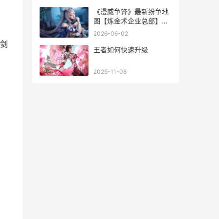
《漫威争锋》最新纷争地
图【炼金术企业总部】上
线 漫威争霸战英雄排行最
2026-06-02
新
剑
王者如何快速升级
2025-11-08