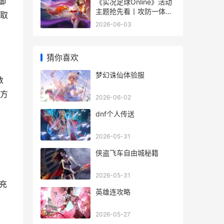
御
《实况足球Online》活动
主题抢先看丨攻防一体统
领取
治敌我禁区 实况足球
2026-06-03
online端游
猜你喜欢
梦幻诛仙体验服
数
方
2026-06-02
dnf个人传送
2026-05-31
侠盗飞车自由城秘籍
2026-05-31
充
英雄连攻略
2026-05-27