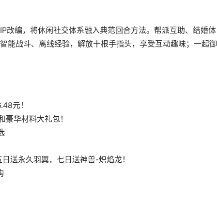
IP改编，将休闲社交体系融入典范回合方法。帮派互助、结婚体
智能战斗、离线经验，解放十根手指头，享受互动趣味；一起御
.48元！
号和豪华材料大礼包！
选
五日送永久羽翼，七日送神兽-炽焰龙！
购