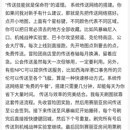
“传送技能就是保命符”的道理。 系统传送网络的搭建。你
如果问我对新手有什么建议，那就是先把传送网络搭好。
点开小地图，上面有个星标键，不同颜色代表不同区域，
你可以把日常必须去的地方全部收藏。比如风暴幽尼入
口、机械战神实验室、巴卡尔攻坚频道、克伦特商店、公
会大厅等。每次上线别直接跑，先开地图点到要去的点，
免费传送。冒险团商店里的传送卷轴每月换满，留着应
急。公会传送虽然每天一次但够用，一定要利用。另外，
有些NPC可以提供传送服务，比如西海岸港口事务所的贝
伦可以传送至各个飞艇，算是一种快速移动方式。系统传
送网络是“免费的午餐”，搭建只需要几分钟，却能每天为你
省下大量时间。 传送与效率的完美结合。我每天刷图就靠
这套传送流程。先收冒险团奖励，然后用赛丽亚房间传送
至公会签到。接下来传送至风暴幽尼开始搬砖，每个号刷
完后直接按快捷键回城，然后下个号重复。刷完所有号后
传送到机械战神实验室继续。最后回到赛丽亚房间用票刷