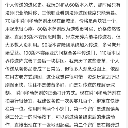
个人传送的进化史。我玩DNF从60版本入坑，那时候只有
法师职业能瞬移，其他职业看到法师过图速度只能羡慕。
70版本瞬间移动药剂出现在商城里，价格是两块钱一个，
用起来很心疼。80版本药剂改为游戏币可买，价格依然较
高。直到85版本安图恩时期，异次元碎片能换传送石，但
大多数人没利用。90版本冒险团系统加入传送，多号党开
始受益。100版本赛丽亚房间整合各种传送门，110版本世
界传送阵完善了最后一块拼图。我亲历了这些变革，个人
传送从奢侈品变成了日常品，但很多人观念没跟上，依然
在用古老方式跑图，这让我觉得很可惜！资深玩家之所以
刷图更快，往往不是装备多好，而是对传送的理解更深
刻。 瞬间移动药剂的正确打开方式。现在瞬间移动药剂在
拍卖行很便宜，我建议各位一次买够几百个，绑定在快捷
栏第一位。使用时有两个小窍门，第一个窍门是进图读条
剩三分之一的时候按下，可以跳过读条结束后的走路动
作，直接出现在下一张地图起点。第二个窍门是在搬砖过