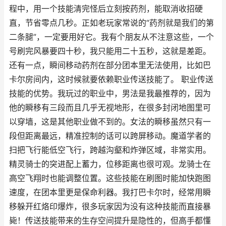
程中，用一个技能清完怪后立刻按药剂，能取消收招硬
直，节省零点几秒。正如老玩家常说的“药剂就是我们的第
二条腿”，一定要用好它。我有个朋友从不注意这些，一个
号刷完风暴要四十秒，我只能用二十五秒，这就是差距。
还有一点，瞬间移动药剂在部分团本里无法使用，比如巴
卡尔房间内，这时候就要依赖职业传送技能了。 职业传送
技能的优势。我玩过的职业中，男法是我最推荐的，因为
他的瞬移有三段而且几乎无视地形，在很多封闭地图里可
以穿墙，这是其他职业做不到的。女法的瞬移虽然只有一
段但距离最远，精准控制的话可以跨屏移动。魔道学者的
扫把飞行能低空飞行，跨越沟壑和炸弹区域，非常实用。
精灵骑士的突进配上蓄力，位移距离也很可观。龙骑士在
高空飞翔时也能调整位置。这些技能在刷图时能加快跑图
速度，在团本里更是保命利器。我打巴卡尔时，经常用瞬
移躲开红烙印爆炸，很多玩家因为没有这种技能而直接暴
毙！传送技能带来的生存空间提升是隐性的，但高手都懂