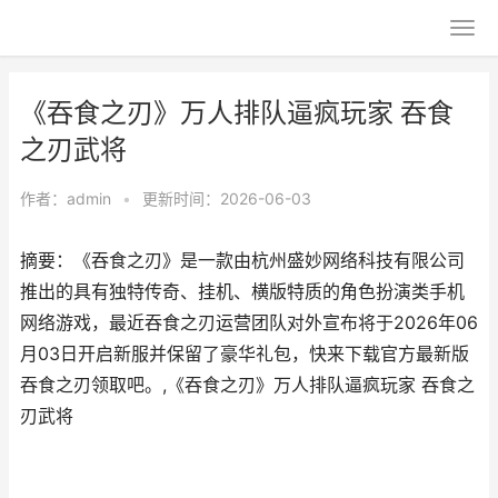
《吞食之刃》万人排队逼疯玩家 吞食
之刃武将
作者：
admin
•
更新时间：2026-06-03
摘要：《吞食之刃》是一款由杭州盛妙网络科技有限公司
推出的具有独特传奇、挂机、横版特质的角色扮演类手机
网络游戏，最近吞食之刃运营团队对外宣布将于2026年06
月03日开启新服并保留了豪华礼包，快来下载官方最新版
吞食之刃领取吧。,《吞食之刃》万人排队逼疯玩家 吞食之
刃武将