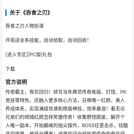
关于《吞食之刃》
吞食之刃
人物扮演
开局送全系技能，自动拾取，自动回收！
[进入专区]
|
PC版
|
礼包
下载
官方说明
传奇霸主，骨灰回归！续写当年典范传奇练级、打怪、PK
竞技等特色，还融入更多核心方法，召唤唯一红颜，美人
养成体系，实现满级攻速和绝版神技，效率暴涨！看无论
兄弟们的倾城红颜怎样笑傲传奇！收集野怪图鉴，解开个
人唯一副本，开始巅峰的指尖操作，BOSS任意击杀，炫酷
连招效果，放开全爆率！诚恳欢迎全部热爱传奇的骨灰级