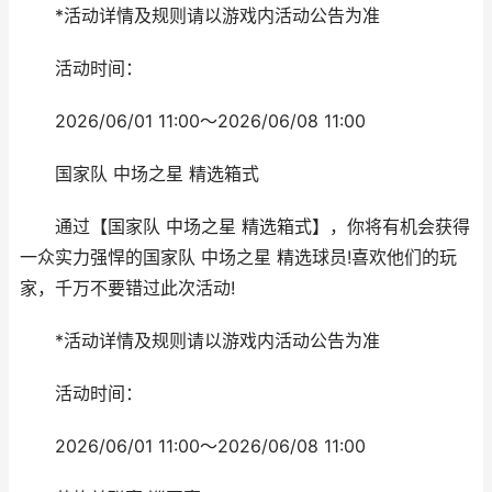
*活动详情及规则请以游戏内活动公告为准
活动时间：
2026/06/01 11:00～2026/06/08 11:00
国家队 中场之星 精选箱式
通过【国家队 中场之星 精选箱式】，你将有机会获得
一众实力强悍的国家队 中场之星 精选球员!喜欢他们的玩
家，千万不要错过此次活动!
*活动详情及规则请以游戏内活动公告为准
活动时间：
2026/06/01 11:00～2026/06/08 11:00