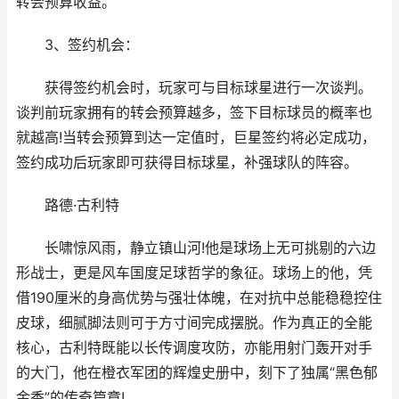
转会预算收益。
3、签约机会：
获得签约机会时，玩家可与目标球星进行一次谈判。
谈判前玩家拥有的转会预算越多，签下目标球员的概率也
就越高!当转会预算到达一定值时，巨星签约将必定成功，
签约成功后玩家即可获得目标球星，补强球队的阵容。
路德·古利特
长啸惊风雨，静立镇山河!他是球场上无可挑剔的六边
形战士，更是风车国度足球哲学的象征。球场上的他，凭
借190厘米的身高优势与强壮体魄，在对抗中总能稳稳控住
皮球，细腻脚法则可于方寸间完成摆脱。作为真正的全能
核心，古利特既能以长传调度攻防，亦能用射门轰开对手
的大门，他在橙衣军团的辉煌史册中，刻下了独属“黑色郁
金香”的传奇篇章!