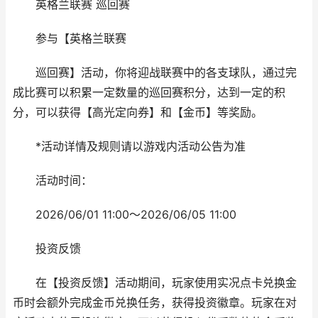
英格兰联赛 巡回赛
参与【英格兰联赛
巡回赛】活动，你将迎战联赛中的各支球队，通过完
成比赛可以积累一定数量的巡回赛积分，达到一定的积
分，可以获得【高光定向券】和【金币】等奖励。
*活动详情及规则请以游戏内活动公告为准
活动时间：
2026/06/01 11:00～2026/06/05 11:00
投资反馈
在【投资反馈】活动期间，玩家使用实况点卡兑换金
币时会额外完成金币兑换任务，获得投资徽章。玩家在对