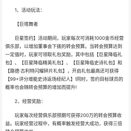
1、活动玩法：
【巨塔舞者
巨星签约】活动期间，玩家每次可消耗1000金币经营
俱乐部，以增加董事会下拨的转会预算。当转会预算达到
一定值时，玩家可领取礼包奖励，其中包括【巨星降临礼
包】、【巨星降临精英礼包】、【巨星降临史诗礼包】和
【路德·古利特闪耀碎片礼包】，开启礼包最高还可获得
【99+评分增能史诗返场经纪人】!同时，签约目标球员的
概率也会随转会预算的增加而提升!
2、经营奖励：
玩家每次经营俱乐部预期可获得200万的转会预算收
益。玩家经营过程中，有概率触发经营大成功，获得三倍