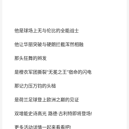
他是球场上无与伦比的全能战士
他让华丽突破与硬朗拦截浑然相融
那头狂舞的辫发
是橙衣军团撕裂“无冕之王”宿命的闪电
那记力压万钧的头槌
是荷兰足球登上欧洲之巅的见证
双增能史诗高光 路德·古利特即将登场!
更多活动详情一起来看看吧!