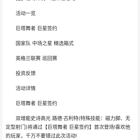
活动一览
巨塔舞者 巨星签约
国家队 中场之星 精选箱式
英格兰联赛 巡回赛
投资反馈
活动详情
巨塔舞者 巨星签约
双增能史诗高光 路德·古利特(特殊技能：磁力脚、无
定型射门)将通过【巨塔舞者 巨星签约】首次登场!喜欢他
的玩家，千万不要错过此次活动!