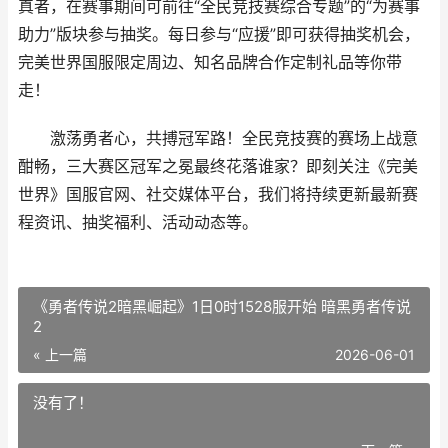
真者，在赛事期间可前往“全民竞技赛综合专题”的“为赛事
助力”版块参与抽奖。每日参与“应援”即可获得抽奖机会，
完美世界国服限定周边、知名品牌合作定制礼品等你带
走！
激荡勇者心，共搏冠军路！全民竞技赛的赛场上战意
酣畅，三大赛区冠军之冕最终花落谁家？即刻关注《完美
世界》国服官网、社交媒体平台，我们将持续更新最新赛
程资讯、抽奖福利、活动动态等。
《勇者传说2暗黑崛起》1日0时1528服开始 暗黑勇者传说
2
« 上一篇
2026-06-01
没有了！