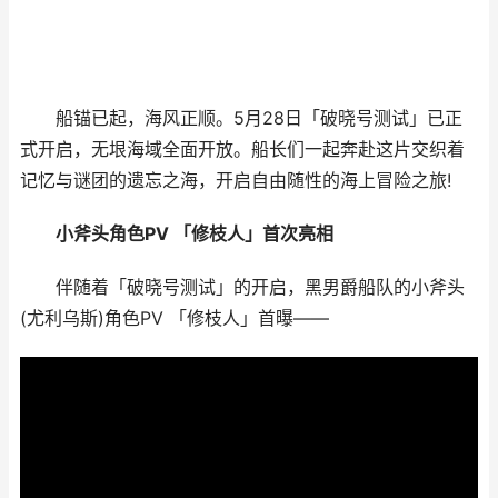
船锚已起，海风正顺。5月28日「破晓号测试」已正
式开启，无垠海域全面开放。船长们一起奔赴这片交织着
记忆与谜团的遗忘之海，开启自由随性的海上冒险之旅!
小斧头角色PV 「修枝人」首次亮相
伴随着「破晓号测试」的开启，黑男爵船队的小斧头
(尤利乌斯)角色PV 「修枝人」首曝——