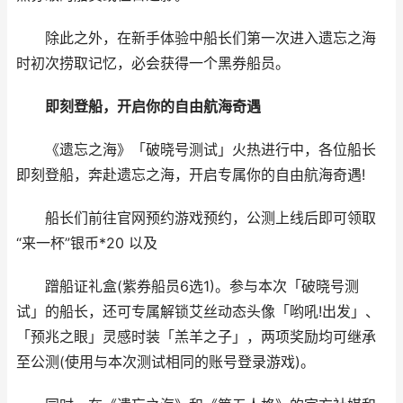
除此之外，在新手体验中船长们第一次进入遗忘之海
时初次捞取记忆，必会获得一个黑券船员。
即刻登船，开启你的自由航海奇遇
《遗忘之海》「破晓号测试」火热进行中，各位船长
即刻登船，奔赴遗忘之海，开启专属你的自由航海奇遇!
船长们前往官网预约游戏预约，公测上线后即可领取
“来一杯”银币*20 以及
蹭船证礼盒(紫券船员6选1)。参与本次「破晓号测
试」的船长，还可专属解锁艾丝动态头像「哟吼!出发」、
「预兆之眼」灵感时装「羔羊之子」，两项奖励均可继承
至公测(使用与本次测试相同的账号登录游戏)。