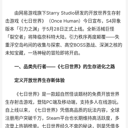
由网易游戏旗下Starry Studio研发的开放世界生存射
击游戏《七日世界》（Once Human）今日宣布，S4异象
版本「引力之渊」于5月28日正式上线。全新活械巨怪
「裂空者」将降临奈科特大陆，引力秩序再度颠覆——失
重浮空岛屿间的收集与探索、高空BOSS激战、深渊之核的
未知宝藏，一场神秘的冒险即将开启。
一、品类先行者——《七日世界》的生存进化之路
定义开放世界生存新体验
《七日世界》是一款超自然怪谈题材的免费开放世界
生存射击游戏，登陆PC端及移动端，支持多人在线游玩。
自上线以来，《七日世界》凭借高品质的玩法内容，全球
注册用户突破千万，Steam平台也长期维持高活跃度，多
次登上热销榜单。七日世界经久不衰的秘诀，则是凭借多