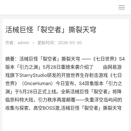
活械巨怪「裂空者」撕裂天穹
作者：
admin
•
更新时间：2026-05-30
摘要：活械巨怪「裂空者」撕裂天穹 ——《七日世界》S4
版本「引力之渊」5月28日重磅来袭介绍了 由网易游
戏旗下StarryStudio研发的开放世界生存射击游戏《七日
世界》（OnceHuman）今日宣布，S4异象版本「引力之
渊」于5月28日正式上线。全新活械巨怪「裂空者」将降
临奈科特大陆，引力秩序再度颠覆——失重浮空岛屿间的
收集与探索、高空BOSS激,活械巨怪「裂空者」撕裂天穹