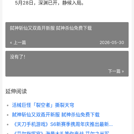
5月28日，深渊已开，静候入局。
弑神斩仙又双叒开新服 弑神杀仙免费下载
« 上一篇
2026-05-30
没有了！
下一篇 »
延伸阅读
活械巨怪「裂空者」撕裂天穹
弑神斩仙又双叒开新服 弑神杀仙免费下载
《天刀手机游戏》S6新赛季携周年庆推出最新青春主题外观今天上线! 《天刀手机游戏下载
《艾尔指挥官》海量大礼等你来战 艾尔之光军团指挥官