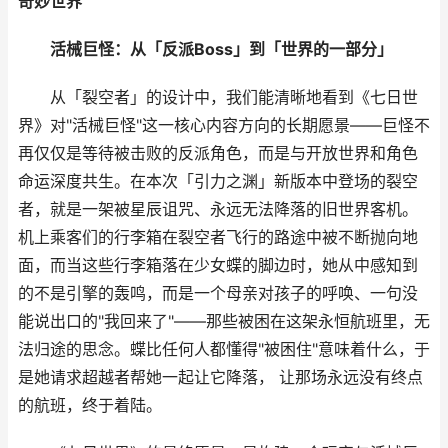
奇妙世界
活械巨怪：从「反派Boss」到「世界的一部分」
从「裂空者」的设计中，我们能清晰地看到《七日世
界》对"活械巨怪"这一核心内容方向的长期愿景——巨怪不
再仅仅是等待被击败的反派角色，而是与开放世界和角色
命运深度共生。在本次「引力之渊」新版本中登场的裂空
者，就是一架被星辰诅咒、永远无法降落的旧世界客机。
机上乘客们的行李箱在裂空者飞行的路途中被不断抛向地
面，而当这些行李箱落在少女蝶的脚边时，她从中感知到
的不是引擎的轰鸣，而是一个母亲对孩子的呼唤、一句没
能说出口的"我回来了"——那些被困在这架永恒航班里，无
法归途的思念。蝶比任何人都懂得"被困住"意味着什么，于
是她请求超越者帮她一起让它降落， 让那场永远没有终点
的航班，终于着陆。