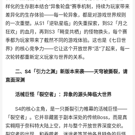
样化的生存剧本结合"异象轮盘"赛季机制，持续为玩家带来
差异化的生存体验——每一轮异象，都是对游戏世界规则
的一次重塑。从S1「逆轨星临」的失重探索，到S2「月之
狂欢」的血月，再到S3「畸变共栖」的怪物换头，每个赛
季都为玩家带来了截然不同的游戏体验。这也是《七日世
界》的核心竞争力——它让这个开放世界"活"了起来，每一
次轮转都重新定义玩家与世界的关系。
二、S4「引力之渊」新版本来袭——天穹被撕裂，请
直面深渊
活械巨怪「裂空者」：异象的源头降临大世界
S4的核心主角，是一只撕裂引力帷幕的活械巨怪——
「裂空者」。它并非藏匿于副本深处的传统Boss，而是真
实翱翔于奈科特大陆上空，并与整个开放世界深度交织。
裂空者的出现，和吞噬者，迷途者等其他各具特色的巨怪