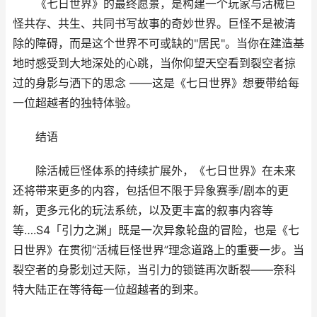
《七日世界》的最终愿景，是构建一个玩家与活械巨
怪共存、共生、共同书写故事的奇妙世界。巨怪不是被清
除的障碍，而是这个世界不可或缺的"居民"。当你在建造基
地时感受到大地深处的心跳，当你仰望天空看到裂空者掠
过的身影与洒下的思念 ——这是《七日世界》想要带给每
一位超越者的独特体验。
结语
除活械巨怪体系的持续扩展外，《七日世界》在未来
还将带来更多的内容，包括但不限于异象赛季/剧本的更
新，更多元化的玩法系统，以及更丰富的叙事内容等
等….S4「引力之渊」既是一次异象轮盘的冒险，也是《七
日世界》在贯彻“活械巨怪世界”理念道路上的重要一步。当
裂空者的身影划过天际，当引力的锁链再次断裂——奈科
特大陆正在等待每一位超越者的到来。