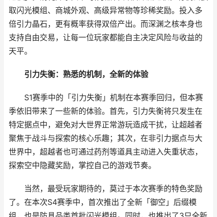
取闪光模组、商城外观、高级异常物等珍稀奖励。投入多
倍引力晶石，更有概率获得双倍产出。而深渊之核本身也
支持自由交易，让每一位玩家都能自主决定风险与收益的
天平。
引力失衡：熟悉的机制，全新的体验
S1赛季中的「引力失衡」机制在本赛季回归，但本赛
季依旧带来了一些新的体验。首先，引力失衡将只发生在
特定据点中，避免对大世界正常游玩造成干扰，让超越者
聚焦于战斗与探索的核心乐趣；其次，在非引力据点与大
世界中，超越者也可通过药剂等道具主动进入失重状态，
探索空中隐藏奖励，掌控自己的游戏节奏。
当然，最受玩家期待的，莫过于本次赛季的特色奖励
了。在本次S4赛季中，首次推出了全新「御空」后缀模
组，也是防具品类首批闪光模组。同时，也推出了3只全新