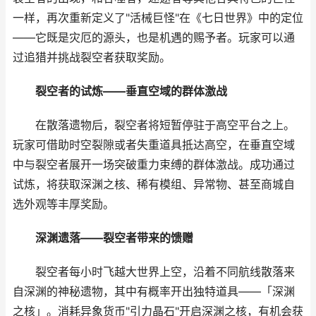
一样，再次重新定义了"活械巨怪"在《七日世界》中的定位
——它既是灾厄的源头，也是机遇的赐予者。玩家可以通
过追猎并挑战裂空者获取奖励。
裂空者的试炼——垂直空域的群体激战
在散落遗物后，裂空者将短暂停驻于高空平台之上。
玩家可借助时空裂隙或者失重道具抵达高空，在垂直空域
中与裂空者展开一场突破重力束缚的群体激战。成功通过
试炼，将获取深渊之核、稀有模组、异常物、甚至商城自
选外观等丰厚奖励。
深渊遗落——裂空者带来的馈赠
裂空者每小时飞越大世界上空，沿着不同航线散落来
自深渊的神秘遗物，其中有概率开出独特道具——「深渊
之核」。消耗异象货币"引力晶石"开启深渊之核，有机会获