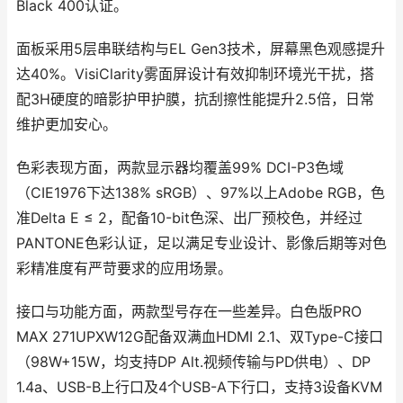
Black 400认证。
面板采用5层串联结构与EL Gen3技术，屏幕黑色观感提升
达40%。VisiClarity雾面屏设计有效抑制环境光干扰，搭
配3H硬度的暗影护甲护膜，抗刮擦性能提升2.5倍，日常
维护更加安心。
色彩表现方面，两款显示器均覆盖99% DCI-P3色域
（CIE1976下达138% sRGB）、97%以上Adobe RGB，色
准Delta E ≤ 2，配备10-bit色深、出厂预校色，并经过
PANTONE色彩认证，足以满足专业设计、影像后期等对色
彩精准度有严苛要求的应用场景。
接口与功能方面，两款型号存在一些差异。白色版PRO
MAX 271UPXW12G配备双满血HDMI 2.1、双Type-C接口
（98W+15W，均支持DP Alt.视频传输与PD供电）、DP
1.4a、USB-B上行口及4个USB-A下行口，支持3设备KVM