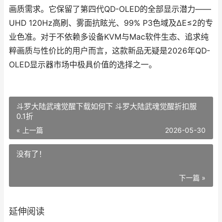
画质需求。它保留了第四代QD-OLED的全部显示潜力——
UHD 120Hz高刷、雾面抗眩光、99% P3色域及ΔE≤2的专
业色准。对于不依赖多设备KVM与Mac软件生态、追求纯
粹画质与性价比的用户而言，这款新品无疑是2026年QD-
OLED显示器市场中极具价值的选择之一。
斗罗大陆武魂觉醒下载如何下 斗罗大陆武魂觉醒折扣服
0.1折
« 上一篇
2026-05-30
没有了！
下一篇 »
延伸阅读