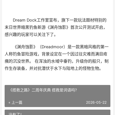
Dream Dock工作室宣布，旗下一款玩法题材特别的
末日世界暗黑钓鱼新游《渊舟蚀影》首次公开测试开启，
感兴趣的玩家可以关注下了。
《渊舟蚀影》（Dreadmoor）是一款黑暗风格的第一
人称钓鱼冒险游戏，背景设定在一个因过往灾难而满目疮
痍的沉没世界。 在浑浊的水域中垂钓，升级你的船只，制
作生存装备，并对抗潜伏于水下与陆地上的怪物生物。
《搭救之路》二周年庆典 搭救是词语吗?
« 上一篇
2026-05-22
没有了！