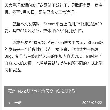
天大量玩家涌向发行商网站下载补丁，导致服务器一度宕
机。截至5月18日，网站已恢复正常运行。
截至本文发稿时，Steam平台上的用户评测已达833
篇，其中91%为好评，整体评价为“特别好评”。
游戏开发者“ねんない”在ci-en博客中表示，Steam版
的发布是一个阶段性的节点。接下来，他将致力于修复
Bug、制作与主线剧情无关的附加内容类DLC，同时为了
自身未来的发展，也希望尝试与以往有所不同的方式来学
习和表达。
花亦山心之月下载开始 花亦山心之月下截
« 上一篇
2026-05-22