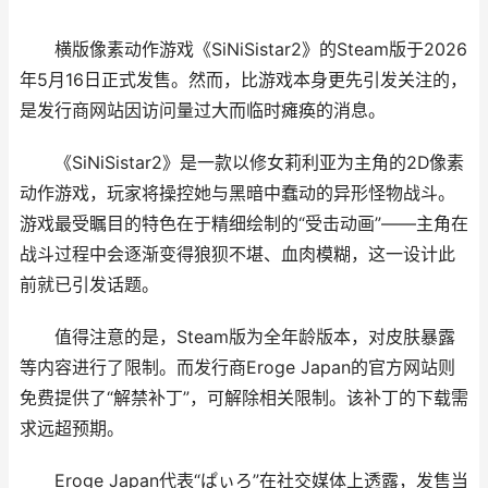
横版像素动作游戏《SiNiSistar2》的Steam版于2026
年5月16日正式发售。然而，比游戏本身更先引发关注的，
是发行商网站因访问量过大而临时瘫痪的消息。
《SiNiSistar2》是一款以修女莉利亚为主角的2D像素
动作游戏，玩家将操控她与黑暗中蠢动的异形怪物战斗。
游戏最受瞩目的特色在于精细绘制的“受击动画”——主角在
战斗过程中会逐渐变得狼狈不堪、血肉模糊，这一设计此
前就已引发话题。
值得注意的是，Steam版为全年龄版本，对皮肤暴露
等内容进行了限制。而发行商Eroge Japan的官方网站则
免费提供了“解禁补丁”，可解除相关限制。该补丁的下载需
求远超预期。
Eroge Japan代表“ぱぃろ”在社交媒体上透露，发售当