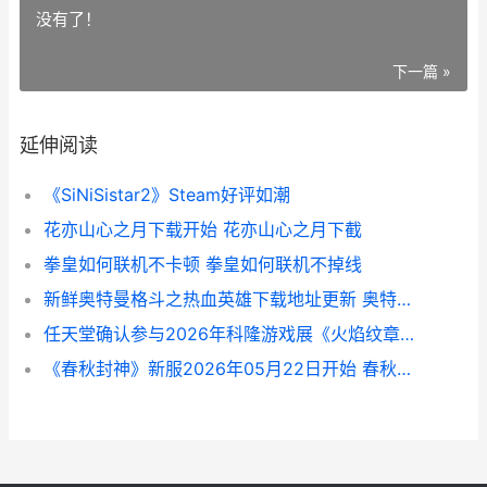
没有了！
下一篇 »
延伸阅读
《SiNiSistar2》Steam好评如潮
花亦山心之月下载开始 花亦山心之月下截
拳皇如何联机不卡顿 拳皇如何联机不掉线
新鲜奥特曼格斗之热血英雄下载地址更新 奥特曼格斗情况
任天堂确认参与2026年科隆游戏展《火焰纹章》新作有望首秀 任天堂确认码
《春秋封神》新服2026年05月22日开始 春秋封神所有演员表