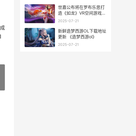
世嘉公布将在罗布乐思打
造《如龙》VR空间游戏
世嘉新作
2025-07-21
成
新鲜造梦西游OL下载地址
自
更新 《造梦西游ol》
2025-07-21
»