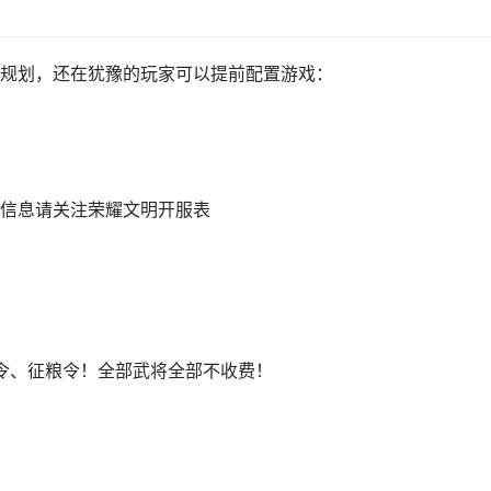
规划，还在犹豫的玩家可以提前配置游戏：
信息请关注荣耀文明开服表
兵令、征粮令！全部武将全部不收费！