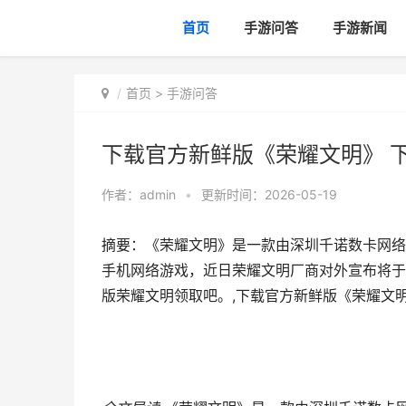
首页
手游问答
手游新闻
首页
>
手游问答
下载官方新鲜版《荣耀文明》 下
作者：
admin
•
更新时间：2026-05-19
摘要：《荣耀文明》是一款由深圳千诺数卡网络
手机网络游戏，近日荣耀文明厂商对外宣布将于2
版荣耀文明领取吧。,下载官方新鲜版《荣耀文明