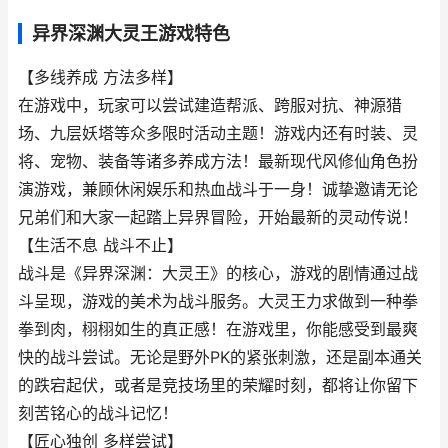
异界深渊大灵王游戏特色
【多线养成 方法多样】
在游戏中，玩家可以尝试建造帮派、跨服对抗、神源猎
场、九层妖塔等众多限时活动主题！游戏内还有时装、灵
将、宠物、装备等诸多养成方法！最新现代风修仙角色扮
演游戏，兼顾休闲娱乐和热血战斗于一身！诚挚邀请无论
兄弟们和大家一起踏上异界冒险，开始最新的灵动传说！
【生活不息 战斗不止】
战斗是《异界深渊：大灵王》的核心，游戏的剧情通过战
斗呈现，游戏的美术为战斗服务。大灵王力求做到一种拳
拳到肉，栩栩如生的真正感！在游戏里，你能感受到最爽
快的战斗尝试。无论是野外PK的紧张刺激，还是副本通关
的跌宕起伏，或者是竞技场里的荣耀时刻，都将让你留下
刻苦铭心的战斗记忆！
【匠心独创 多样尝试】