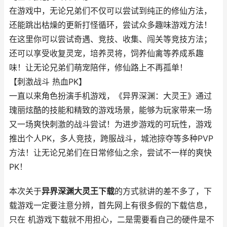
在游戏中，无论兄弟们不仅可以尝试到纯正的修仙方法，
还能跳出枯燥的更新打怪循环，尝试众多趣味游戏方法！
在这里你可以尝试奇遇、竞技、收集、闯关等竞技方法；
还可以享受收复灵宠，培养灵将，饲养仙禽等养成系趣
味！让无论兄弟们萌宠陪伴，修仙路上不再孤单！
【刺激战斗 热血PK】
一直以来角色扮演手机游戏，《异界深渊：大灵王》通过
瑰丽炫酷的技能和精致的游戏场景，能够为玩家带来一场
又一场爽快刺激的战斗尝试！为进步游戏的可玩性，游戏
推出个人PK，多人竞技，跨服战斗，城池掠夺等多种PVP
方法！让无论兄弟们在日常修仙之余，尝试不一样的爽快
PK！
本次关于
异界深渊大灵王下载
的方式就讲的差不多了，下
载游戏一定要注意分辨，首先网上有很多假的下载信息，
只在 机游戏下载就不用担心，二是需要看自己的硬件是不