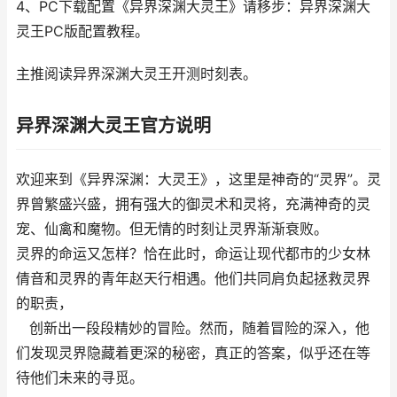
4、PC下载配置《异界深渊大灵王》请移步：异界深渊大
灵王PC版配置教程。
主推阅读异界深渊大灵王开测时刻表。
异界深渊大灵王官方说明
欢迎来到《异界深渊：大灵王》，这里是神奇的“灵界”。灵
界曾繁盛兴盛，拥有强大的御灵术和灵将，充满神奇的灵
宠、仙禽和魔物。但无情的时刻让灵界渐渐衰败。
灵界的命运又怎样？恰在此时，命运让现代都市的少女林
倩音和灵界的青年赵天行相遇。他们共同肩负起拯救灵界
的职责，
创新出一段段精妙的冒险。然而，随着冒险的深入，他
们发现灵界隐藏着更深的秘密，真正的答案，似乎还在等
待他们未来的寻觅。