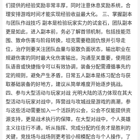
们提供的经验奖励非常丰厚，同时注意休息奖励系统，合
理安排游戏时间才能实现经验收益最大化。 三、掌握副本
与团队作战技巧 副本是检验玩家实力的试金石，团队副本
更是如此，进入副本前，务必了解首领机制，包括技能范
围、致命伤害与阶段转换，坦克需要稳固仇恨并引导走
位，治疗则要关注团队血量与驱散负面状态，输出职业在
规避伤害的同时最大化伤害输出，沟通至关重要，使用团
队语音或快捷指令可以有效协调，装备分配需遵循事先约
定的规则，避免产生矛盾，日常五人副本是练习配合与获
取基础装备的好地方，建议从简单难度开始逐步挑战。
四、参与大型活动与玩家对战 光明大陆的活力体现在其大
型活动与玩家对战中，阵营战与攻城战是游戏的高潮，参
与这些活动需要加入一个活跃的公会，公会不仅能提供资
源支持，更是战术执行的保障，在大型对战中，个人英雄
主义往往行不通，听从指挥、完成分配的任务才是胜利的
关键，竞技场与战场则更考验小规模配合与个人操作，了