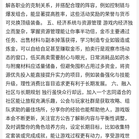
解各职业的克制关系，并搭配合理的阵容，例如控制链与
爆发组合，能显著提高胜率，这些活动奖励的荣誉与货币
可兑换顶级装备。 五、经济系统与资源管理 游戏内经济独
立而复杂，掌握资源管理能让你事半功倍，金币主要通过
任务、出售材料与副本掉落获得，学习制造专业如锻造或
炼金，可以自给自足甚至赚取金币，拍卖行是观察市场动
态的窗口，低买高卖需要耐心与眼光，日常消耗品如药水
与附魔材料应适量储备，但避免囤积占用过多资金，将资
源优先投入能直接提升实力的项目，例如装备强化与技能
升级，理性消费比盲目追求更有利于长期发展。 六、融入
社区与长期规划 独行虽快众行却远，加入一个志同道合的
社区能让旅程充满乐趣，公会与玩家社群是获取攻略、组
队求助的最佳场所，分享你的经验也能帮助他人，游戏版
本会不断更新，关注官方公告了解新内容与平衡性调整，
及时调整你的角色培养方向，设定长期目标，比如收集特
定套装或完成成就，能让游戏过程更有动力，享受游戏世