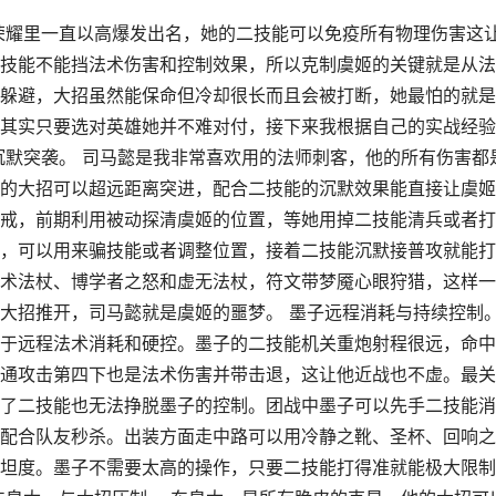
荣耀里一直以高爆发出名，她的二技能可以免疫所有物理伤害这
技能不能挡法术伤害和控制效果，所以克制虞姬的关键就是从法
躲避，大招虽然能保命但冷却很长而且会被打断，她最怕的就是
其实只要选对英雄她并不难对付，接下来我根据自己的实战经验
沉默突袭。 司马懿是我非常喜欢用的法师刺客，他的所有伤害都
的大招可以超远距离突进，配合二技能的沉默效果能直接让虞姬
戒，前期利用被动探清虞姬的位置，等她用掉二技能清兵或者打
，可以用来骗技能或者调整位置，接着二技能沉默接普攻就能打
术法杖、博学者之怒和虚无法杖，符文带梦魇心眼狩猎，这样一
大招推开，司马懿就是虞姬的噩梦。 墨子远程消耗与持续控制
于远程法术消耗和硬控。墨子的二技能机关重炮射程很远，命中
通攻击第四下也是法术伤害并带击退，这让他近战也不虚。最关
了二技能也无法挣脱墨子的控制。团战中墨子可以先手二技能消
配合队友秒杀。出装方面走中路可以用冷静之靴、圣杯、回响之
坦度。墨子不需要太高的操作，只要二技能打得准就能极大限制