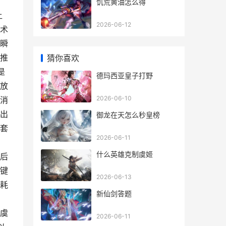
饥荒黄油怎么得
让
2026-06-12
术
瞬
推
猜你喜欢
是
德玛西亚皇子打野
放
2026-06-10
消
出
御龙在天怎么秒皇榜
套
2026-06-11
。
什么英雄克制虞姬
后
键
2026-06-13
耗
新仙剑答题
虞
2026-06-11