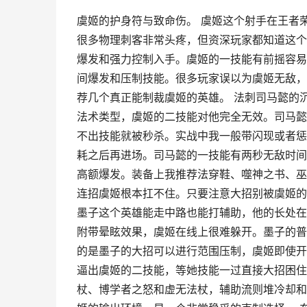
虞姬的护身符与致命伤。 虞姬这个射手在王者
很多物理刺客非常头疼，但资深玩家都知道这个
爆发和强力控制入手。虞姬的一技能有前摇容易
间爆发和压制技能。很多玩家误以为虞姬无敌，
荐几个真正能制裁虞姬的英雄。 法刺司马懿的
法术类型，虞姬的二技能对他完全无效。司马懿
不出技能就被秒杀。实战中我一般带闪现或者惩
耗之后再进场。司马懿的一技能有两秒无敌时间
高额爆发。装备上我推荐法穿鞋、噬神之书、巫
连招虞姬根本扛不住。只要注意大招别被虞姬的
墨子这个英雄能走中路也能打辅助，他的长处在
附带晕眩效果，虞姬在线上很难躲开。墨子的普
的是墨子的大招可以进行范围压制，虞姬即使开
逼出虞姬的二技能，等她技能一过直接大招困住
杖、博学者之怒和虚无法杖，辅助流则堆冷却和