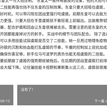
东皇太一与大招压制。 东皇太一是所有脆皮的克星，他的大招可
二技能再强也挡不住东皇的压制效果。东皇只要大招吸住虞姬，
好时机，可以带闪现在团战里强行咬虞姬。前期东皇可以去敌方
力更强，只要大招在手里虞姬就不敢轻易上前输出。出装推荐韧
暴，配合护盾和回血让东皇很难被击杀。需要注意的是东皇的大
开团都能废掉对方的射手。 实战中的细节与团队配合。 除了选
可以多用技能试探虞姬是否交了二技能，她一旦用过物理免疫物
孙膑的沉默和抬血能打乱虞姬的节奏，牛魔的控制加上双抗加成
确保伤害足够，射手位马可波罗的真伤也能无视虞姬的二技能。
要前期崩了虞姬的强势期就被拖后。在后期的团战里虞姬打前排
会大幅下降。记住骗技能卡视野和果断集火这三点，虞姬就很难
没有了！
-06-13
下一篇 