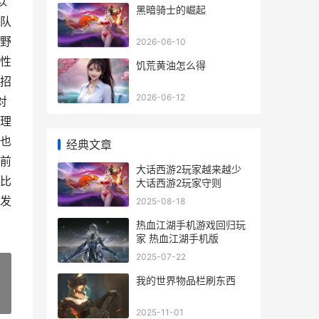
以
黑暗骑士的崛起
队
野
2026-06-10
性
饥荒黄油怎么得
招
2026-06-12
对
理
也
经典文章
前
大话西游2玩家越来越少
比
大话西游2玩家守则
发
2025-08-18
热血江湖手机游戏回归玩
家 热血江湖手机版
2025-07-22
我的世界物品栏刷东西
»
2025-11-01