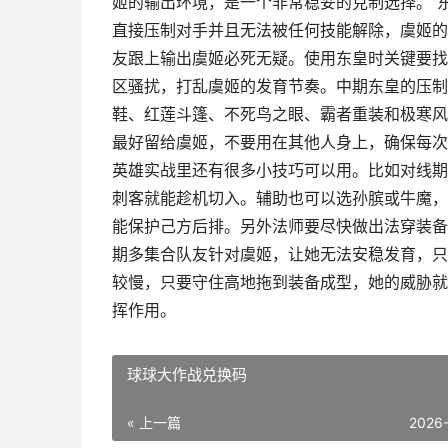
姬的输出环境，是一个非常稳妥的克制选择。 
直接压制对手并且无法被任何技能解除，虞姬的
友跟上输出虞姬必死无疑。使用东皇时关键要找
区骚扰，打乱虞姬的发育节奏。中期东皇的压制
鞋、红莲斗篷、不死鸟之眼、霸者重装和极寒风
最好留给虞姬，不要用在其他人身上，确保每次
英雄实战里还有很多小技巧可以用。比如对线期
刺客就能趁机切入。辅助也可以选孙膑或牛魔，
能保护己方后排。另外法师要尽快做出法穿装备
期多集合队友针对虞姬，让她无法安稳发育，只
较慢，只要守住高地拖到装备成型，她的威胁就
挥作用。
球球大作战兑换码
« 上一篇
2026