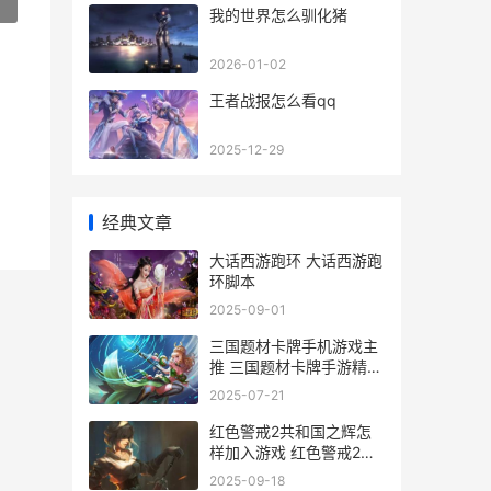
»
我的世界怎么驯化猪
2026-01-02
王者战报怎么看qq
2025-12-29
经典文章
大话西游跑环 大话西游跑
环脚本
2025-09-01
三国题材卡牌手机游戏主
推 三国题材卡牌手游精英
关卡可以捕获武将
2025-07-21
红色警戒2共和国之辉怎
样加入游戏 红色警戒2共
和国之辉安装码是多少
2025-09-18