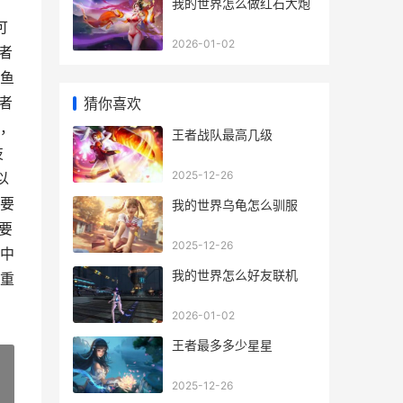
我的世界怎么做红石大炮
可
2026-01-02
者
鱼
者
猜你喜欢
，
王者战队最高几级
技
2025-12-26
以
要
我的世界乌龟怎么驯服
要
2025-12-26
中
我的世界怎么好友联机
重
2026-01-02
王者最多多少星星
2025-12-26