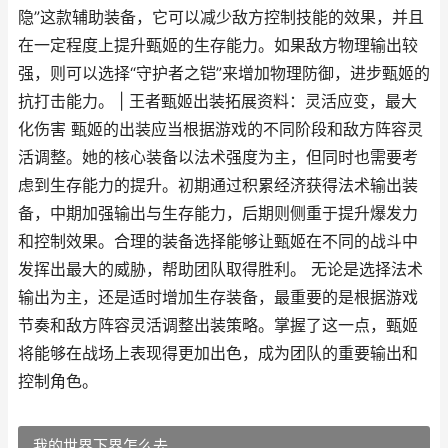
隐”这款辅助装备，它可以减少敌方控制技能的效果，并且
在一定程度上提升甄姬的生存能力。如果敌方物理输出较
强，则可以选择“守护者之铠”来增加物理防御，进步甄姬的
抗打击能力。 | 王者甄姬出装拓展资料：灵活应变，最大
化伤害 甄姬的出装应当根据游戏的不同阶段和敌方阵容灵
活调整。她的核心装备以法术强度为主，但同时也需要考
虑到生存能力的提升。初期通过积累经济获得法术输出装
备，中期加强输出与生存能力，后期则侧重于提升爆发力
和控制效果。合理的装备选择能够让甄姬在不同的战斗中
发挥出最大的威胁，帮助团队取得胜利。 无论是选择法术
输出为主，还是适时增加生存装备，最重要的是根据游戏
节奏和敌方阵容灵活调整出装策略。掌握了这一点，甄姬
将能够在战场上表现得更加出色，成为团队的重要输出和
控制角色。
我的世界下界怎么去