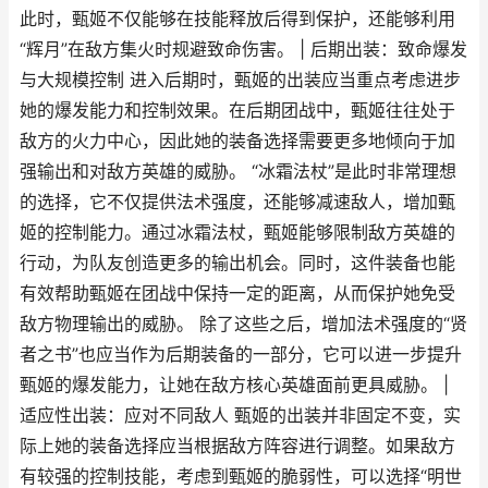
此时，甄姬不仅能够在技能释放后得到保护，还能够利用
“辉月”在敌方集火时规避致命伤害。 | 后期出装：致命爆发
与大规模控制 进入后期时，甄姬的出装应当重点考虑进步
她的爆发能力和控制效果。在后期团战中，甄姬往往处于
敌方的火力中心，因此她的装备选择需要更多地倾向于加
强输出和对敌方英雄的威胁。 “冰霜法杖”是此时非常理想
的选择，它不仅提供法术强度，还能够减速敌人，增加甄
姬的控制能力。通过冰霜法杖，甄姬能够限制敌方英雄的
行动，为队友创造更多的输出机会。同时，这件装备也能
有效帮助甄姬在团战中保持一定的距离，从而保护她免受
敌方物理输出的威胁。 除了这些之后，增加法术强度的“贤
者之书”也应当作为后期装备的一部分，它可以进一步提升
甄姬的爆发能力，让她在敌方核心英雄面前更具威胁。 |
适应性出装：应对不同敌人 甄姬的出装并非固定不变，实
际上她的装备选择应当根据敌方阵容进行调整。如果敌方
有较强的控制技能，考虑到甄姬的脆弱性，可以选择“明世