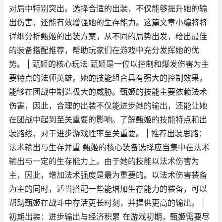
对局中特别突出。选择合适的出装，不仅能够提升她的输
出伤害，还能有效增强她的生存能力。这篇文章小编将将
详细分析甄姬的出装方案，从不同的局势出发，给出最佳
的装备搭配推荐，帮助玩家们在游戏中充分发挥她的优
势。 | 甄姬的核心玩法 甄姬是一位以控制和爆发伤害为主
要特点的法师英雄。她的技能组合具有强大的控制效果，
能够在团战中制造极大的威胁。甄姬的技能主要依赖法术
伤害，因此，合理的出装不仅能进步她的输出，还能让她
在团战中起到至关重要的影响。了解甄姬的技能特点和出
装路线，对于进步游戏胜率至关重要。 | 推荐出装思路：
法术输出与生存并重 甄姬的核心装备选择应当集中在法术
输出与一定的生存能力上。由于她的技能以法术伤害为
主，因此，增加法术强度是最为重要的。以法术伤害装备
为主的同时，适当搭配一些能增加生存能力的装备，可以
帮助甄姬在战斗中存活更长时刻，并提供更高的输出。 |
初期出装：进步输出与经济积累 在游戏初期，甄姬需要尽