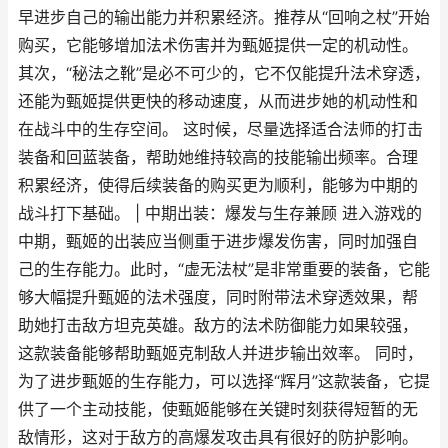
早进步自己的输出能力并积累经济。推荐从“回响之杖”开始
购买，它能够增加法术伤害并为甄姬提供一定的机动性。
其次，“秘法之靴”是必不可少的，它不仅能提升法术穿透，
还能为甄姬提供更快的移动速度，从而进步她的机动性和
在战斗中的生存空间。 这时候，尽量选择适合法师的打击
装备和回蓝装备，帮助她维持较高的技能输出频率。合理
积累经济，使得后续装备的购买更为顺利，能够为中期的
战斗打下基础。 | 中期出装：爆发与生存兼顾 进入游戏的
中期，甄姬的出装应当侧重于进步爆发伤害，同时加强自
己的生存能力。此时，“虚无法杖”是非常重要的装备，它能
够大幅提升甄姬的法术强度，同时附带法术穿透效果，帮
助她打击敌方坦克英雄。敌方的法术防御能力如果较强，
这款装备能够帮助甄姬克制敌人并进步输出效率。 同时，
为了进步甄姬的生存能力，可以选择“辉月”这款装备，它提
供了一个主动技能，使甄姬能够在关键时刻获得短暂的无
敌情形，这对于敌方的高爆发攻击具有很好的防护影响。