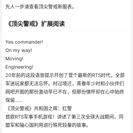
先人一步请查看顶尖警戒新服表。
《顶尖警戒》扩展阅读
Yes commander!
On my way!
Moving!
Engineering!
20年前的这段语音提示开创了壹个最新的RTS时代，全部
军迷玩家都无法忘怀。时过境迁，青春年少时和小伙伴们
网吧开图的那份激动早已不在，但那份情怀却在心中始终
保留……
《顶尖警戒》共和国之辉：红警
首款RTS军事手机游戏！讲述了第三次全球大战期间，同
盟军和轴心国利用进行殊死较量的故事。