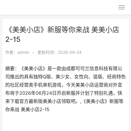
《美美小店》新服等你来战 美美小店
2-15
作者：
admin
•
更新时间：2026-06-24
摘要：《美美小店》是一款由成都可可兰信息科技有限公
司推出的具有独特Q版、美少女、女性向、竖版、经商特色
的社区经营类手机单机游戏，今天美美小店运营商对外宣
布将于2026年06月24日开启新服并计划了特别礼遇，快
来下载官方最新版美美小店领取吧。,《美美小店》新服等
你来战 美美小店2-15