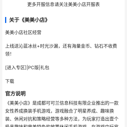
更多开服信息请关注美美小店开服表
关于《美美小店》
美美小店
社区经营
上线送沁蓝冰丝+时光沙漏，还有海量金币、钻石不收费
领！
[进入专区]
|
PC版
|
礼包
下载
官方说明
《美美小店》是成都可可兰信息科技有限企业推出的一款
女性养成换装手机游戏，游戏融合了明星养成、趣味换
装、休闲对抗和策略经营等多种方法，为玩家打造出壹个
极具趣味和审美特色的放置休闲手机游戏，在游戏中玩家