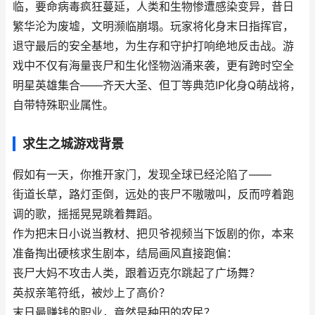
临，要命病毒疯狂蔓延，人类和生物惨遭感染变异，昔日
繁华沦为废墟，文明濒临崩塌。玩家将化身末日指挥官，
退守最后的安全基地，为生存和守护打响绝地反击战。游
戏中不仅有海量丧尸和生化怪物汹涌来袭，更有跨时空全
明星英雄集合——齐天大圣、但丁等典范IP化身Q萌战将，
自带特殊职业属性。
求生之城游戏背景
假如有一天，你推开家门，发现全球已经沦陷了——
街道长草，路灯歪倒，远处的丧尸不嗷嗷叫，反而哼着跑
调的歌，摇摇晃晃跳着舞蹈。
作为把末日小说当教材、把贝爷视频当下饭剧的你，本来
准备掏出硬核求生剧本，结局画风直接跑偏：
丧尸大妈不攻击人类，跟着迈克尔跳起了广场舞？
英叔亲笔符纸，被炒上了高价？
末日最赚钱的职业，竟然是种田的农民？