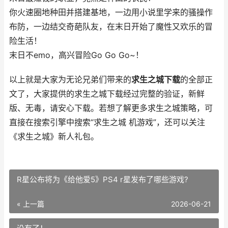
你火速圈地种田并搭建基地，一边用小说里学来的骚操作
布防，一边结交奇葩队友，在末日开始了魔性又欢乐的冒
险生活！
末日不emo，高兴冒险Go Go Go~！
以上就是大家为无论兄弟们带来的
求生之城下载
的全部正
文了，大家提供的求生之城下载经过完整的验证，新鲜
版、无毒，请安心下载。若想了解更多求生之城策略，可
直接在搜索引擎中搜索“求生之城 机游戏”，还可以关注
《求生之城》新人礼包。
R星公布将为《给他爱5》PS4 r星发布了哪些游戏?
« 上一篇
2026-06-21