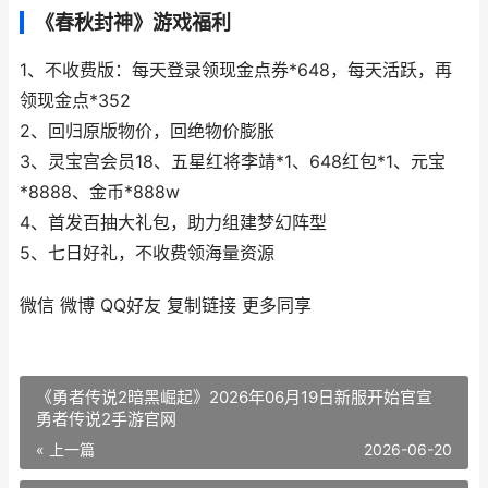
《春秋封神》游戏福利
1、不收费版：每天登录领现金点券*648，每天活跃，再
领现金点*352
2、回归原版物价，回绝物价膨胀
3、灵宝宫会员18、五星红将李靖*1、648红包*1、元宝
*8888、金币*888w
4、首发百抽大礼包，助力组建梦幻阵型
5、七日好礼，不收费领海量资源
微信
微博
QQ好友
复制链接
更多同享
《勇者传说2暗黑崛起》2026年06月19日新服开始官宣
勇者传说2手游官网
« 上一篇
2026-06-20