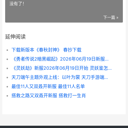
没有了！
下一篇 »
延伸阅读
下载新版本《春秋封神》 春抄下载
《勇者传说2暗黑崛起》2026年06月19日新服开始官宣 勇者传说2手游官网
《灵妖劫》新服2026年06月19日开始 灵妖鉴怎么搭配
天刀端午主题外观上线：以叶为裳 天刀手游端午节活动
最佳11人又双叒开新服 最佳11人名单
搭救之路又双叒开新服 搭救打一生肖