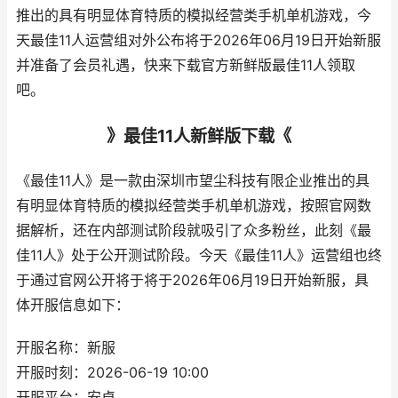
推出的具有明显体育特质的模拟经营类手机单机游戏，今
天最佳11人运营组对外公布将于2026年06月19日开始新服
并准备了会员礼遇，快来下载官方新鲜版最佳11人领取
吧。
》最佳11人新鲜版下载《
《最佳11人》是一款由深圳市望尘科技有限企业推出的具
有明显体育特质的模拟经营类手机单机游戏，按照官网数
据解析，还在内部测试阶段就吸引了众多粉丝，此刻《最
佳11人》处于公开测试阶段。今天《最佳11人》运营组也终
于通过官网公开将于将于2026年06月19日开始新服，具
体开服信息如下：
开服名称：新服
开服时刻：2026-06-19 10:00
开服平台：安卓