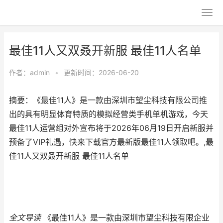
最佳11人又双叒开新服 最佳11人名单
作者：
admin
•
更新时间：2026-06-20
摘要：《最佳11人》是一款由深圳市望尘科技有限公司推
出的具有明显体育特质的模拟经营类手机单机游戏，今天
最佳11人运营组对外宣布将于2026年06月19日开启新服并
预备了VIP礼遇，快来下载官方最新版最佳11人领取吧。,最
佳11人又双叒开新服 最佳11人名单
全文导读
《最佳11人》是一款由深圳市望尘科技有限企业