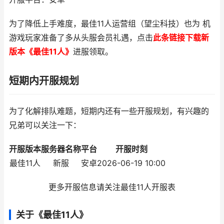
为了降低上手难度，最佳11人运营组（望尘科技）也为 机
游戏玩家准备了多从头服会员礼遇，点击
此条链接下载新
版本《最佳11人》
进服领取。
短期内开服规划
为了化解排队难题，短期内还有一些开服规划，有兴趣的
兄弟可以关注一下：
开服版本
服务器名称
平台
开服时刻
最佳11人
新服
安卓
2026-06-19 10:00
更多开服信息请关注最佳11人开服表
关于《最佳11人》