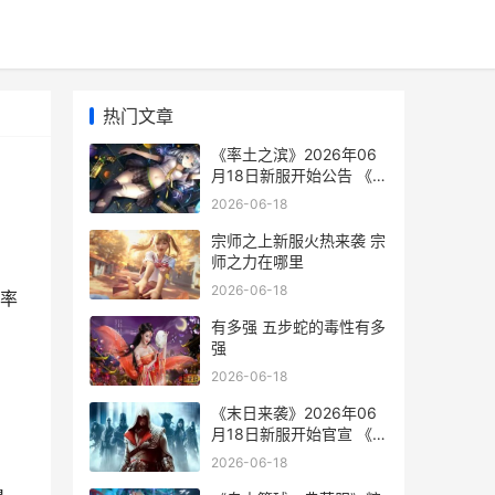
热门文章
《率土之滨》2026年06
月18日新服开始公告 《率
土之滨》官网
2026-06-18
宗师之上新服火热来袭 宗
师之力在哪里
2026-06-18
率
有多强 五步蛇的毒性有多
强
2026-06-18
《末日来袭》2026年06
月18日新服开始官宣 《末
日来袭》2022百度云
2026-06-18