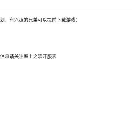
划，有兴趣的兄弟可以提前下载游戏：
信息请关注率土之滨开服表