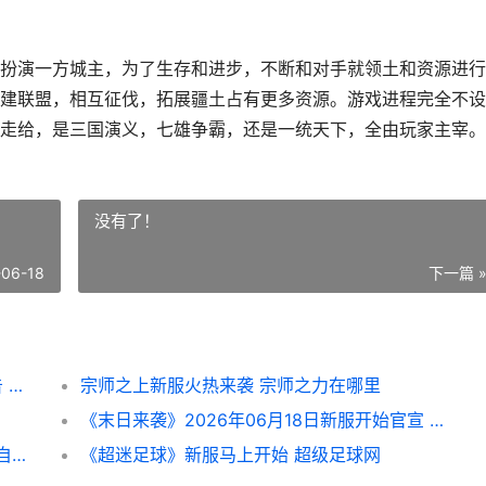
扮演一方城主，为了生存和进步，不断和对手就领土和资源进行
建联盟，相互征伐，拓展疆土占有更多资源。游戏进程完全不设
步走给，是三国演义，七雄争霸，还是一统天下，全由玩家主宰
没有了！
-06-18
下一篇 
《率土之滨》2026年06月18日新服开始公告 《率土之滨》官网
宗师之上新服火热来袭 宗师之力在哪里
《末日来袭》2026年06月18日新服开始官宣 《末日来袭》2022百度云
《自由篮球：典范服》粽香端午发型限时换 自由篮球百科
《超迷足球》新服马上开始 超级足球网