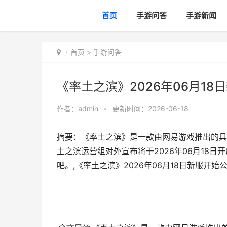
首页
手游问答
手游新闻
首页
>
手游问答
《率土之滨》2026年06月1
作者：
admin
•
更新时间：2026-06-18
摘要：《率土之滨》是一款由网易游戏推出的具
土之滨运营组对外宣布将于2026年06月18
吧。,《率土之滨》2026年06月18日新服开始