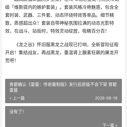
级「维斯提内的嫉妒套装」。套装风格冷艳魅惑，包含全
套时装、武器、三件套、动态环绕特效等单品。细节精
致，质感超出众！套装自带神秘氛围拉满的动态光影特
效，在战斗、站街时，特效灵动绽放，吸睛百分百！
《龙之谷》怀旧服黑龙之战现已打响，全新冒险征程
开启！集结战友，再战黑龙，重温肾上腺素狂飙的屠龙开
荒吧！
育碧确认《雷曼：传奇重制版》发行后原版不会下架 育碧
雷曼
« 上一篇
2026-06-16
没有了！
下一篇 »