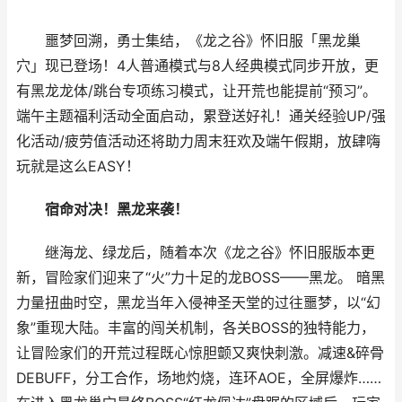
噩梦回溯，勇士集结，《龙之谷》怀旧服「黑龙巢
穴」现已登场！4人普通模式与8人经典模式同步开放，更
有黑龙龙体/跳台专项练习模式，让开荒也能提前“预习”。
端午主题福利活动全面启动，累登送好礼！通关经验UP/强
化活动/疲劳值活动还将助力周末狂欢及端午假期，放肆嗨
玩就是这么EASY！
宿命对决！黑龙来袭！
继海龙、绿龙后，随着本次《龙之谷》怀旧服版本更
新，冒险家们迎来了“火”力十足的龙BOSS——黑龙。 暗黑
力量扭曲时空，黑龙当年入侵神圣天堂的过往噩梦，以“幻
象”重现大陆。丰富的闯关机制，各关BOSS的独特能力，
让冒险家们的开荒过程既心惊胆颤又爽快刺激。减速&碎骨
DEBUFF，分工合作，场地灼烧，连环AOE，全屏爆炸……