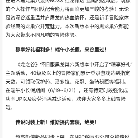
在进入黑龙巢穴最终BOSS“红龙佩达”盘踞的区域后，玩家
的个人操作与团队配合能力将面临更加严峻的考验！无论
是资深谷迷重温并肩屠龙的热血情怀，还是新手冒险家体
验经典的龙巢穴开荒魅力，本次新版本中的黑龙巢穴都能
为大家带来不同凡响的冒险体验。
粽享好礼福利多！端午小长假，来谷里过！
《龙之谷》怀旧服黑龙巢穴新版本中开启了“粽享好礼”
主题活动，40级及以上的冒险家们累计登录游戏达到指定
天数，可领取保护药、潘多拉、花冠、坐骑秘匣等福利。
在端午小长假期间（6/19~6/21），还有特定时段强化成
功率UP以及疲劳消耗减少活动，欢迎大家多多上线冒险
哦。
传说时装上新！维斯提内套装，绝美！
超高颜值新品同步上架，在NPC帕尼亚处可兑换传说