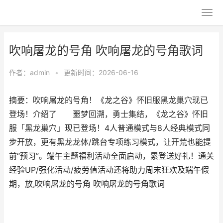
吹响屠龙的号角 吹响屠龙的号角歌词
作者：
admin
•
更新时间：2026-06-16
摘要：吹响屠龙的号角！《龙之谷》怀旧服黑龙巢穴现已
登场！介绍了 噩梦回溯，勇士集结，《龙之谷》怀旧
服「黑龙巢穴」现已登场！4人普通模式与8人经典模式同
步开放，更有黑龙龙体/跳台专项练习模式，让开荒也能提
前“预习”。端午主题福利活动全面启动，累登送好礼！通关
经验UP/强化活动/疲劳值活动还将助力周末狂欢及端午假
期，放,吹响屠龙的号角 吹响屠龙的号角歌词