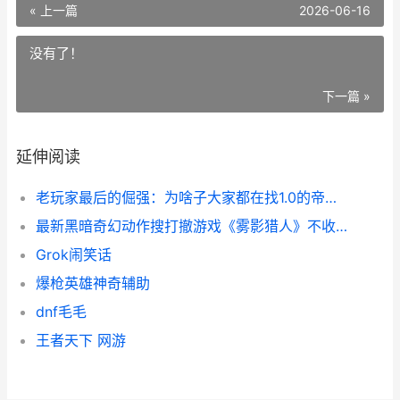
« 上一篇
2026-06-16
没有了！
下一篇 »
延伸阅读
老玩家最后的倔强：为啥子大家都在找1.0的帝国时代2纯净版 老玩家最新视频
最新黑暗奇幻动作搜打撤游戏《雾影猎人》不收费试玩开始 黑暗奇幻小说
Grok闹笑话
爆枪英雄神奇辅助
dnf毛毛
王者天下 网游