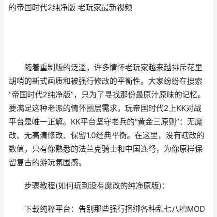
的帝国时代2纯净版 老玩家最新视频
随着重制版的泛滥，许多情怀老玩家越来越排斥花里
胡哨的新式画质和被强行修改的平衡性。大家纷纷在搜索
“帝国时代2纯净版”，只为了寻找那份最原汁原味的记忆。
要满足这种老派的情怀圈层需求，玩帝国时代2上KK对战
平台是唯一正解。KK平台坚守老兵的“黄金三原则”：无魔
改、无高清修改、保留1.0经典平衡。在这里，没有瞎改的
数值，只有你熟悉的法兰克骑士和中国连弩，为你原样保
留复古的游玩氛围感。
步骤教程(如何玩到没有魔改的纯净原版)：
下载纯粹平台：告别那些强行捆绑各种乱七八糟MOD