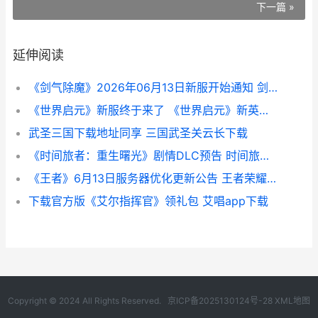
下一篇 »
延伸阅读
《剑气除魔》2026年06月13日新服开始通知 剑气除魔官方下载
《世界启元》新服终于来了 《世界启元》新英雄线索公布
武圣三国下载地址同享 三国武圣关云长下载
《时间旅者：重生曙光》剧情DLC预告 时间旅行者讲的是什么
《王者》6月13日服务器优化更新公告 王者荣耀6月13日更新内容
下载官方版《艾尔指挥官》领礼包 艾唱app下载
Copyright © 2024 All Rights Reserved.
京ICP备2025130124号-28
XML地图