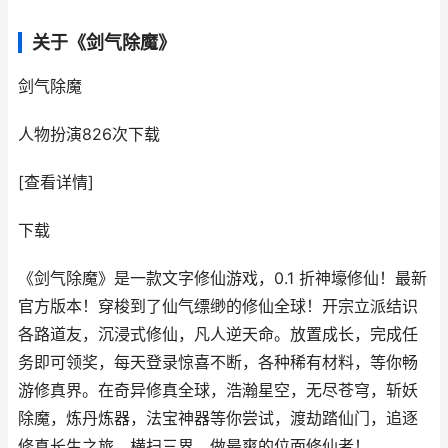
关于《剑气除魔》
剑气除魔
人物扮演
826次下载
[查看详情]
下载
《剑气除魔》是一款文字修仙游戏，0.1 折神壕修仙！最新
官方版本！穿梭到了仙气缥缈的修仙全球！开宗立派结识
各路道友，沉浸式修仙，凡人逆天命。放置成长，完成任
务即可领奖，每天登录惊喜不断，各种稀有材料，等你畅
游修真界。在奇异修真全球，浩瀚星空，无尽苍穹，斩妖
除魔，炼丹炼器，法宝神器等你尝试，渡劫踏仙门，追逐
修真长生之旅。横扫三界，做最爽的位面修仙者！