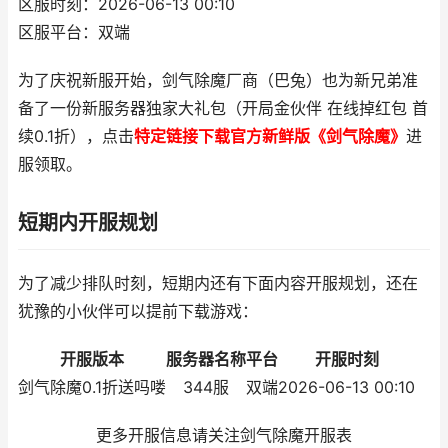
区服时刻：2026-06-13 00:10
区服平台：双端
为了庆祝新服开始，剑气除魔厂商（巴兔）也为新兄弟准
备了一份新服务器独家大礼包（开局金伙伴 在线掉红包 首
续0.1折），点击
特定链接下载官方新鲜版《剑气除魔》
进
服领取。
短期内开服规划
为了减少排队时刻，短期内还有下面内容开服规划，还在
犹豫的小伙伴可以提前下载游戏：
开服版本
服务器名称
平台
开服时刻
剑气除魔0.1折送吗喽
344服
双端
2026-06-13 00:10
更多开服信息请关注剑气除魔开服表