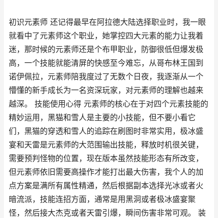
初识元素师 还记得最早在阿拉德大陆选择职业时，我一眼
就看中了元素师这个职业，她掌控四大元素的能力让我着
迷，那时候的元素师还是个布甲职业，防御很低但爆发极
高，一个技能就能清屏的快感至今难忘，从哥布林王国到
诺伊佩拉，元素师陪我度过了无数个日夜，我逐渐从一个
懵懂的新手成长为一名资深玩家，对元素师的理解也越来
越深。 技能使用心得 元素师的核心在于对四个元素技能的
精妙运用，黑猫和雪人是主要的小技能，但不要小看它
们，黑猫的穿透和雪人的追踪在刷图时非常实用，极冰盛
宴和天雷是元素师的大范围输出技能，释放时机很关键，
需要预判怪物的位置，现在版本虽然技能形态有所改变，
但元素师依旧需要高操作才能打出最大伤害，我个人的加
点方案是满所有属性精通，然后根据副本选择光冰或者火
暗流派，技能连招方面，通常是用黑洞或者极冰盛宴聚
怪，然后接大杰克或者天雷引爆，瞬间伤害非常可观。 装