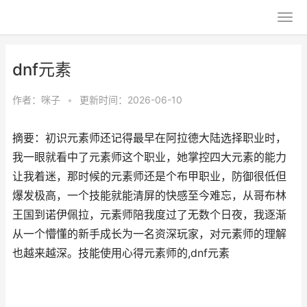
dnf元素
作者：
咪子
•
更新时间：2026-06-10
摘要：初识元素师还记得最早在阿拉德大陆选择职业时，
我一眼就看中了元素师这个职业，她掌控四大元素的能力
让我着迷，那时候的元素师还是个布甲职业，防御很低但
爆发极高，一个技能就能清屏的快感至今难忘，从哥布林
王国到诺伊佩拉，元素师陪我度过了无数个日夜，我逐渐
从一个懵懂的新手成长为一名资深玩家，对元素师的理解
也越来越深。技能使用心得元素师的,dnf元素