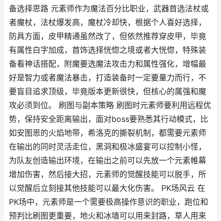
备选择思路 元素师作为魔法百分比职业，武器首选法杖或
者魔杖，法杖爆发高，魔杖冷却快，根据个人喜好选择，
防具方面，皮甲精通虽然改了，但依然推荐穿皮甲，毕竟
有属性白字加成，首饰选择恍惚之境或者大恍惚，特殊装
备看神话搭配，附魔要选魔法攻击力和属性强化，增幅最
好是智力或者魔法暴击，打造装备时一定要量力而行，不
要盲目追求顶级，毕竟版本更新很快，但核心的属强和魔
攻必须到位。 刷图与副本策略 刷图时元素师要利用远程优
势，保持安全距离输出，面对boss要熟悉其行动模式，比
如安图恩的火焰地带，希洛克的撕裂机制，都需要元素师
在输出的同时灵活走位，黑洞和极冰盛宴可以控制小怪，
为队友创造输出环境，在输出之前可以先放一个元素帷幕
增加伤害，然后接大招，元素师的觉醒技能可以脱手，所
以觉醒后立刻接其他技能可以最大化伤害。 PK场风云 在
PK场中，元素师是一个需要极高操作意识的职业，跑位和
预判比刷图更重要，地火和冰墙可以用来封路，草人用来