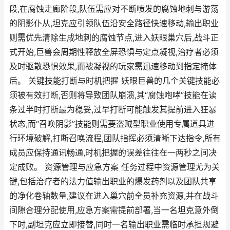
段,在腐蚀走廊阶段,队伍需应对不断喷发的腐蚀地刺与游荡
的阴影仆从,坦克应引领队伍沿安全路径快速移动,输出职业
则需优先清除生成地刺的腐蚀节点,进入妖眼巢穴后,战斗正
式开始,巨兽会周期性释放全屏恐惧与定点凝视,治疗者必须
及时驱散恐惧效果,而被凝视的玩家需迅速移动到指定掩体
后。 关键技能打断与时机把握 妖眼巨兽的几个关键技能必
须被有效打断,否则将导致团队崩溃,其“腐蚀咆哮”技能在读
条过半时打断最为稳妥,过早打断可能触发其提前进入狂暴
状态,而“召唤阴影”技能则需要盗贼型职业使用专属道具进
行环境破解,打断召唤流程,团队指挥必须清晰下达指令,所有
成员应保持通讯畅通,时机把握的误差往往在一两秒之间决
定成败。 资源管理与应急方案 任务过程中资源管理尤为关
键,包括治疗者的法力值输出职业的爆发药剂以及团队共享
的净化卷轴数量,建议在进入巢穴前全员补充资源,并在战斗
间隙合理分配使用,应急方案需提前部署,当一名坦克意外倒
下时,副坦克应立即接替,同时一名输出职业需临时承担规避