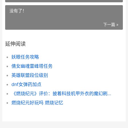
没有了！
下一篇 »
延伸阅读
妖眼任务攻略
倩女幽魂雷峰塔任务
英雄联盟段位级别
dnf女弹药加点
《燃烧纪元》评价：披着科技机甲外衣的魔幻刷宝RPG 燃烧 剧情
燃烧纪元好玩吗 燃烧记忆