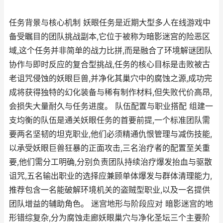
任务背景与核心机制 妖眼任务是近期大型多人在线游戏中
备受瞩目的团队挑战副本,它位于被称为暗影迷宫的险恶区
域,这个任务并非简单的战力比拼,而是融合了环境解谜团队
协作与即时反应的复合型挑战,任务的核心目标是击败被古
老诅咒侵蚀的妖眼巨兽,并净化其巢穴中的腐蚀之源,成功完
成将获得独特的幻化装备与稀有制作材料,但失败代价高昂,
会损失大量耐久与任务进度。 队伍配置与职业搭配 组建一
支均衡的队伍是通关妖眼任务的首要前提,一个标准团队需
要两名坚韧的坦克职业,他们必须精通仇恨管理与减伤技能,
以承受妖眼巨兽狂暴的正面攻击,三名治疗者的配置至关重
要,他们需分工明确,分别负责团队持续治疗爆发抬血与驱散
诅咒,五名输出职业的选择应兼顾单体爆发与群体清理能力,
推荐包含一名能破解环境机关的盗贼型职业,以及一名提供
团队增益的辅助角色。 迷宫地形与阶段应对 暗影迷宫的地
形错综复杂,分为腐蚀走廊妖眼巢穴与净化圣坛三个主要阶