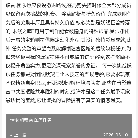
职责,团队也应预设撤退路线,在局势失控时保全大部分成员
以保留再次挑战的机会。 奖励解析与持久价值 完成妖眼任
务后的奖励丰厚且具有持久价值,核心奖励是妖眼巨兽掉落
的“未泯之瞳”,可用于制作能看破隐身的特殊饰品,巢穴净化
后开启的宝箱则提供限定幻化外观,其设计独特彰显成就,此
外,任务奖励的声望点数能解锁迷宫区域的后续隐秘任务,为
追求终极目标的玩家提供不可或缺的进阶路径,这些奖励不
仅提升角色实力,更是资深玩家荣誉的象征。 每一次挑战妖
眼任务都是对团队默契与个人技艺的严峻考验,它要求玩家
不仅精通自身职业,更要深刻理解环境与队友,那些在暗影迷
宫中共度艰险共享胜利的时刻,或许才是这个任务赋予玩家
最珍贵的宝藏,它让虚拟的冒险拥有了真实的情感温度。
倩女幽魂雷峰塔任务
« 上一篇
2026-06-10