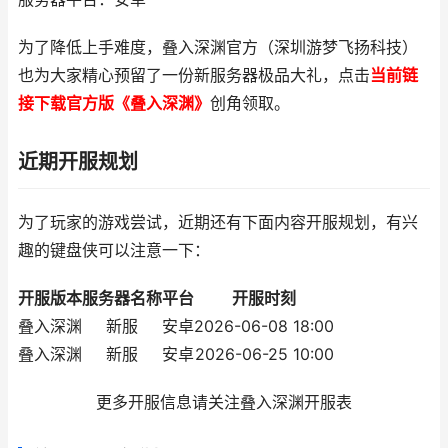
为了降低上手难度，叠入深渊官方（深圳游梦飞扬科技）
也为大家精心预留了一份新服务器极品大礼，点击
当前链
接下载官方版《叠入深渊》
创角领取。
近期开服规划
为了玩家的游戏尝试，近期还有下面内容开服规划，有兴
趣的键盘侠可以注意一下：
开服版本
服务器名称
平台
开服时刻
叠入深渊
新服
安卓
2026-06-08 18:00
叠入深渊
新服
安卓
2026-06-25 10:00
更多开服信息请关注叠入深渊开服表