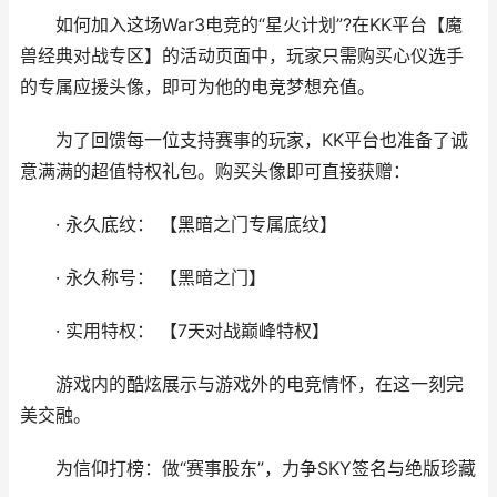
如何加入这场War3电竞的“星火计划”?在KK平台【魔
兽经典对战专区】的活动页面中，玩家只需购买心仪选手
的专属应援头像，即可为他的电竞梦想充值。
为了回馈每一位支持赛事的玩家，KK平台也准备了诚
意满满的超值特权礼包。购买头像即可直接获赠：
· 永久底纹： 【黑暗之门专属底纹】
· 永久称号： 【黑暗之门】
· 实用特权： 【7天对战巅峰特权】
游戏内的酷炫展示与游戏外的电竞情怀，在这一刻完
美交融。
为信仰打榜：做“赛事股东”，力争SKY签名与绝版珍藏