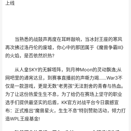
上线
当熟悉的战鼓声再度在耳畔敲响，当冰封王座的寒风
再次拂过洛丹伦的废墟，你心中的那团属于《魔兽争霸III》
的火焰，是否依然炽热?
从人皇SKY的无解塔阵，到月神Moon的灵动飘逸;从
网吧里的通宵达旦，到赛事直播前的声嘶力竭……War3不
仅是一款游戏，更是无数“老男孩”无法割舍的青春与热血。
为了让这份热爱生生不息，为了给仍在赛场上坚守的职业
选手们提供最坚实的后盾，KK官方对战平台今日震撼宣
布：正式推出“魔兽星火，生生不息”特别赞助活动，倾力打
造WPL王座基金!