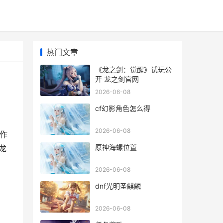
热门文章
《龙之剑：觉醒》试玩公
开 龙之剑官网
2026-06-08
cf幻影角色怎么得
2026-06-08
作
原神海螺位置
龙
，
2026-06-08
dnf光明圣麒麟
2026-06-08