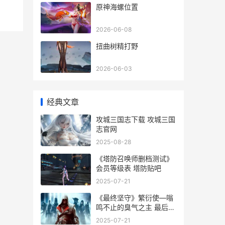
原神海螺位置
2026-06-08
扭曲树精打野
2026-06-03
经典文章
攻城三国志下载 攻城三国
志官网
2025-08-28
《塔防召唤师删档测试》
会员等级表 塔防贴吧
2025-07-21
《最终坚守》繁衍使—嗡
鸣不止的臭气之主 最后的
坚守阅读答案
2025-07-21