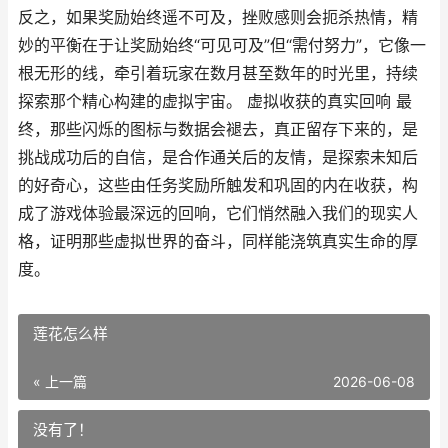
反之，如果奖励始终遥不可及，挫败感则会扼杀热情，精
妙的平衡在于让奖励始终“可见可及”但“需付努力”，它像一
根无形的线，牵引着玩家在数月甚至数年的时光里，持续
探索那个精心构建的虚拟宇宙。 虚拟收获的真实回响 最
终，那些闪烁的图标与数据会褪去，真正留存下来的，是
挑战成功后的自信，是合作通关后的友情，是探索未知后
的好奇心，这些由任务奖励所触发和巩固的内在收获，构
成了游戏体验最深远的回响，它们悄然融入我们的现实人
格，证明那些虚拟世界的奋斗，同样能浇筑真实生命的厚
度。
莲花怎么样
« 上一篇
2026-06-08
没有了！