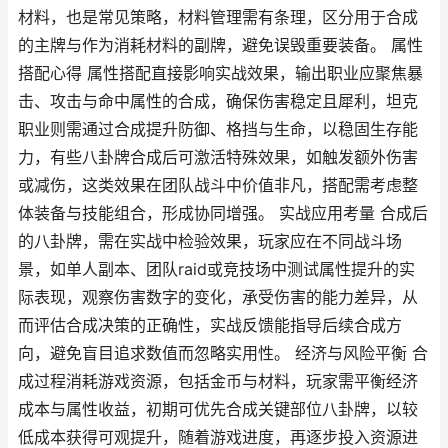
材料，也是常见策略，材料管理需有条理，区分用于合成
的主牌与作为消耗材料的副牌，避免误毁重要装备。 属性
搭配心得 属性搭配直接影响实战效果，输出职业应聚焦暴
击、攻击与命中属性的合成，确保伤害稳定且犀利，坦克
职业则需通过合成提升防御、格挡与生命，以稳固生存能
力，有些八卦牌合成后可激活特殊效果，如触发额外伤害
或减伤，这类效果在团队战斗中价值非凡，搭配需考虑整
体装备与技能组合，形成协同增强。 实战应用考量 合成后
的八卦牌，需在实战中检验效果，玩家应在不同战斗场
景，如单人副本、团队raid或竞技场中测试属性提升的实
际表现，观察伤害数字的变化，承受伤害的能力差异，从
而评估合成决策的正确性，实战反馈能指导后续合成方
向，避免盲目追求数值而忽略实用性。 经济与风险平衡 合
成过程消耗游戏资源，包括金币与材料，玩家需平衡经济
成本与属性收益，初期可优先合成关键部位八卦牌，以较
低成本获得可观提升，随着游戏进度，再逐步投入资源进