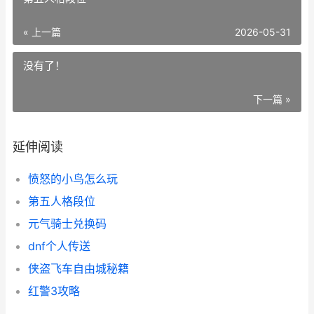
« 上一篇
2026-05-31
没有了！
下一篇 »
延伸阅读
愤怒的小鸟怎么玩
第五人格段位
元气骑士兑换码
dnf个人传送
侠盗飞车自由城秘籍
红警3攻略