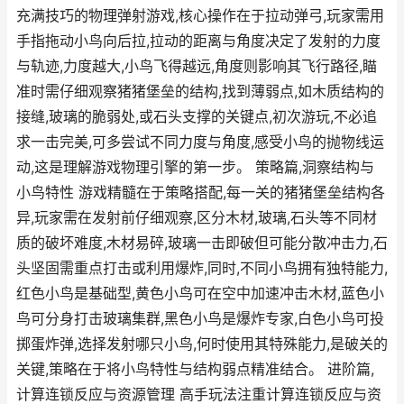
充满技巧的物理弹射游戏,核心操作在于拉动弹弓,玩家需用
手指拖动小鸟向后拉,拉动的距离与角度决定了发射的力度
与轨迹,力度越大,小鸟飞得越远,角度则影响其飞行路径,瞄
准时需仔细观察猪猪堡垒的结构,找到薄弱点,如木质结构的
接缝,玻璃的脆弱处,或石头支撑的关键点,初次游玩,不必追
求一击完美,可多尝试不同力度与角度,感受小鸟的抛物线运
动,这是理解游戏物理引擎的第一步。 策略篇,洞察结构与
小鸟特性 游戏精髓在于策略搭配,每一关的猪猪堡垒结构各
异,玩家需在发射前仔细观察,区分木材,玻璃,石头等不同材
质的破坏难度,木材易碎,玻璃一击即破但可能分散冲击力,石
头坚固需重点打击或利用爆炸,同时,不同小鸟拥有独特能力,
红色小鸟是基础型,黄色小鸟可在空中加速冲击木材,蓝色小
鸟可分身打击玻璃集群,黑色小鸟是爆炸专家,白色小鸟可投
掷蛋炸弹,选择发射哪只小鸟,何时使用其特殊能力,是破关的
关键,策略在于将小鸟特性与结构弱点精准结合。 进阶篇,
计算连锁反应与资源管理 高手玩法注重计算连锁反应与资