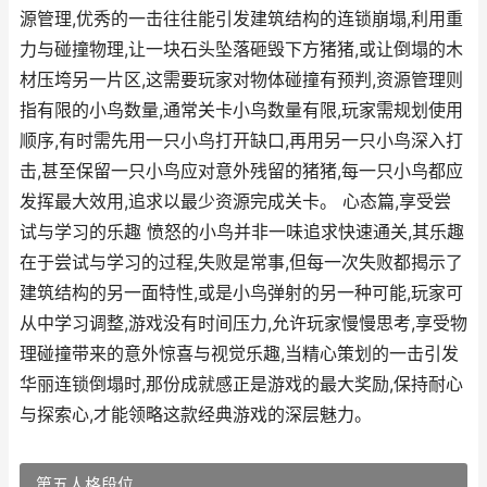
源管理,优秀的一击往往能引发建筑结构的连锁崩塌,利用重
力与碰撞物理,让一块石头坠落砸毁下方猪猪,或让倒塌的木
材压垮另一片区,这需要玩家对物体碰撞有预判,资源管理则
指有限的小鸟数量,通常关卡小鸟数量有限,玩家需规划使用
顺序,有时需先用一只小鸟打开缺口,再用另一只小鸟深入打
击,甚至保留一只小鸟应对意外残留的猪猪,每一只小鸟都应
发挥最大效用,追求以最少资源完成关卡。 心态篇,享受尝
试与学习的乐趣 愤怒的小鸟并非一味追求快速通关,其乐趣
在于尝试与学习的过程,失败是常事,但每一次失败都揭示了
建筑结构的另一面特性,或是小鸟弹射的另一种可能,玩家可
从中学习调整,游戏没有时间压力,允许玩家慢慢思考,享受物
理碰撞带来的意外惊喜与视觉乐趣,当精心策划的一击引发
华丽连锁倒塌时,那份成就感正是游戏的最大奖励,保持耐心
与探索心,才能领略这款经典游戏的深层魅力。
第五人格段位