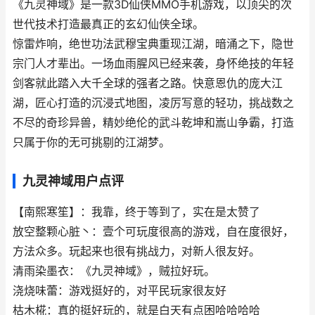
《九灵神域》是一款3D仙侠MMO手机游戏，以顶尖的次
世代技术打造最真正的玄幻仙侠全球。
惊雷炸响，绝世功法武穆宝典重现江湖，暗涌之下，隐世
宗门人才辈出。一场血雨腥风已经来袭，身怀绝技的年轻
剑客就此踏入大千全球的强者之路。快意恩仇的庞大江
湖，匠心打造的沉浸式地图，凌厉写意的轻功，挑战数之
不尽的奇珍异兽，精妙绝伦的武斗乾坤和嵩山争霸，打造
只属于你的无可挑剔的江湖梦。
九灵神域用户点评
【南熙寒笙】：我靠，终于等到了，实在是太赞了
放空整颗心脏丶：壹个可玩度很高的游戏，自在度很好，
方法众多。玩起来也很有挑战力，对新人很友好。
清雨染墨衣：《九灵神域》，贼拉好玩。
浇烧味蕾：游戏挺好的，对平民玩家很友好
枯木椛：真的挺好玩的，就是白天有点困哈哈哈哈