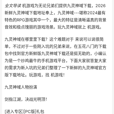
全文导读
机游戏为无论兄弟们提供九灵神域下载，2026
新鲜九灵神域下载地址奉上，九灵神域---堪称2024最有
特色的RPG游戏其中一个，最大的特征是清晰逼真的背景
音效和极点瑰丽的游戏场景。玩九灵神域就上 机游戏。
九灵神域在哪里里下载？这个难题对于 来说可以说很简
单，不过对于一些刚入坑的兄弟来说，在五花八门的下载
包中找到官方新鲜版九灵神域下载还是挺无助的，小编认
为是一个炒鸡最牛的手机游戏平台，下面大家就答复大家
的需求为新入坑的兄弟们整理了一下新鲜的九灵神域官方
版下载地址。玩游戏，找 机游戏！
九灵神域
人物扮演
剑指江湖，决战光明顶！
[进入专区]
|
PC版
|
礼包