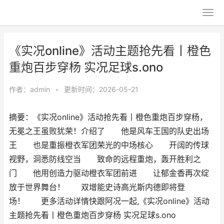
《实况online》活动主题抢先看丨橙色
重炮百步穿杨 实况足球s.ono
作者：
admin
•
更新时间：2026-05-21
摘要：《实况online》活动抢先看丨橙色重炮百步穿杨，
无冕之王虽败犹荣！介绍了 他是风车王国的队史出场
王 也是重振橙衣军团荣光的中场核心 开阔的传球
视野，洞悉防线空当 致命的远程重炮，轰开胜利之
门 他用创造力驱动橙衣军团前进 让郁金香再次绽
放于世界舞台！ 双增能史诗高光斯内德即将登
场！ 更多活动详情快跟阿况一起,《实况online》活动
主题抢先看丨橙色重炮百步穿杨 实况足球s.ono