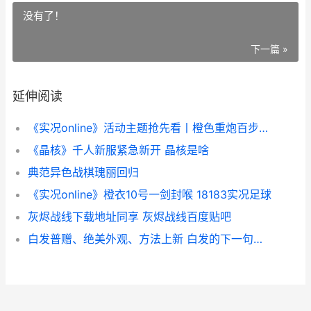
没有了！
下一篇 »
延伸阅读
《实况online》活动主题抢先看丨橙色重炮百步穿杨 实况足球s.ono
《晶核》千人新服紧急新开 晶核是啥
典范异色战棋瑰丽回归
《实况online》橙衣10号一剑封喉 18183实况足球
灰烬战线下载地址同享 灰烬战线百度贴吧
白发普赠、绝美外观、方法上新 白发的下一句是什么