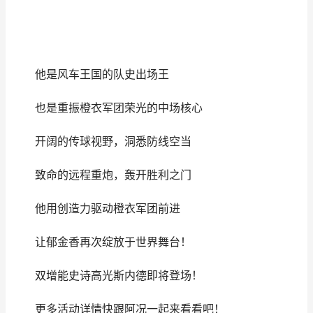
他是风车王国的队史出场王
也是重振橙衣军团荣光的中场核心
开阔的传球视野，洞悉防线空当
致命的远程重炮，轰开胜利之门
他用创造力驱动橙衣军团前进
让郁金香再次绽放于世界舞台！
双增能史诗高光斯内德即将登场！
更多活动详情快跟阿况一起来看看吧！