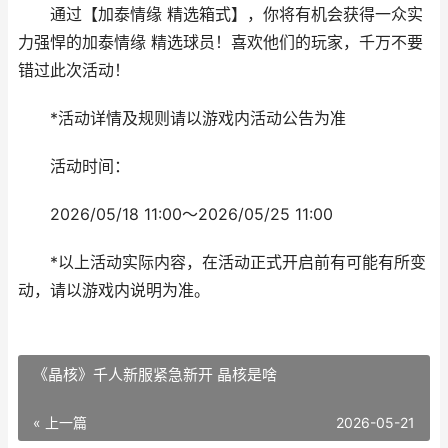
通过【加泰情缘 精选箱式】，你将有机会获得一众实
力强悍的加泰情缘 精选球员！喜欢他们的玩家，千万不要
错过此次活动！
*活动详情及规则请以游戏内活动公告为准
活动时间：
2026/05/18 11:00～2026/05/25 11:00
*以上活动实际内容，在活动正式开启前有可能有所变
动，请以游戏内说明为准。
《晶核》千人新服紧急新开 晶核是啥
« 上一篇
2026-05-21