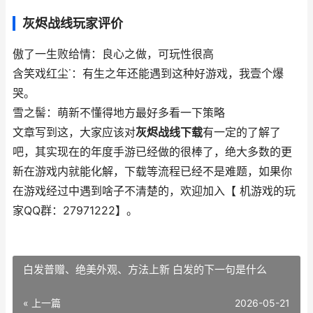
灰烬战线玩家评价
傲了一生败给情：良心之做，可玩性很高
含笑戏红尘˙：有生之年还能遇到这种好游戏，我壹个爆
哭。
雪之髻：萌新不懂得地方最好多看一下策略
文章写到这，大家应该对
灰烬战线下载
有一定的了解了
吧，其实现在的年度手游已经做的很棒了，绝大多数的更
新在游戏内就能化解，下载等流程已经不是难题，如果你
在游戏经过中遇到啥子不清楚的，欢迎加入【 机游戏的玩
家QQ群：27971222】。
白发普赠、绝美外观、方法上新 白发的下一句是什么
« 上一篇
2026-05-21