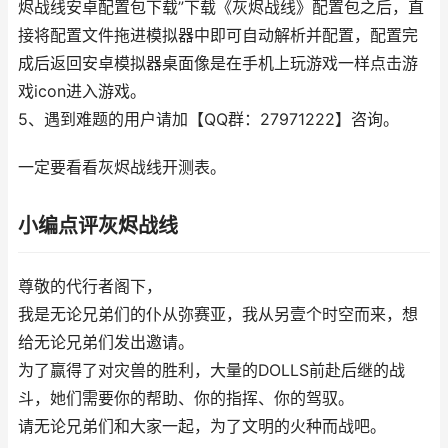
烬战线安卓配置包下载”下载《灰烬战线》配置包之后，直
接将配置文件拖进模拟器中即可自动解析并配置，配置完
成后返回安卓模拟器桌面像是在手机上玩游戏一样点击游
戏icon进入游戏。
5、遇到难题的用户请加【QQ群：27971222】咨询。
一定要看看灰烬战线开测表。
小编点评灰烬战线
尊敬的代行者阁下，
我是无论兄弟们的仆从弥赛亚，我从另壹个时空而来，想
给无论兄弟们发出邀请。
为了赢得了对灾兽的胜利，大量的DOLLS前赴后继的战
斗，她们需要你的帮助、你的指挥、你的驾驭。
请无论兄弟们和大家一起，为了文明的火种而战吧。