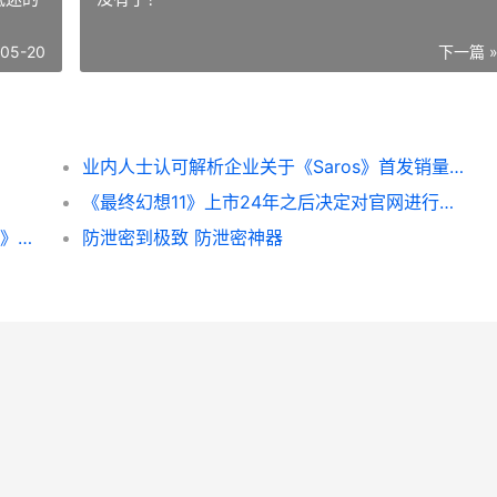
-05-20
下一篇 
业内人士认可解析企业关于《Saros》首发销量低迷的判断
《最终幻想11》上市24年之后决定对官网进行一次改版 最终幻想11电影
《分裂之门2》开发商正开发一款《泰坦陨落》精神续作 分裂2在哪里看
防泄密到极致 防泄密神器