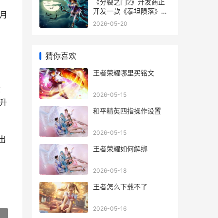
《分裂之门2》开发商正
开发一款《泰坦陨落》精
月
神续作 分裂2在哪里看
2026-05-20
猜你喜欢
王者荣耀哪里买铭文
献
2026-05-15
升
和平精英四指操作设置
2026-05-15
出
王者荣耀如何解绑
2026-05-18
王者怎么下载不了
2026-05-16