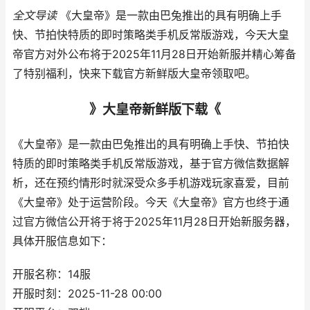
全文导读
《大皇帝》是一款由巴兔推出的具有明确上手
快、节拍快特质的即时策略类手机反常版游戏，今天大皇
帝官方对外公布将于2025年11月28日开始新服并精心筹备
了特别福利，快来下载官方新鲜版大皇帝领取吧。
》大皇帝新鲜版下载《
《大皇帝》是一款由巴兔推出的具有明确上手快、节拍快
特质的即时策略类手机反常版游戏，基于官方微信数据解
析，还在预约情形时就深受众多手机游戏玩家喜爱，目前
《大皇帝》处于运营阶段。今天《大皇帝》官方也终于通
过官方微信公开将于将于2025年11月28日开始新服务器，
具体开服信息如下：
开服名称：14服
开服时刻：2025-11-28 00:00