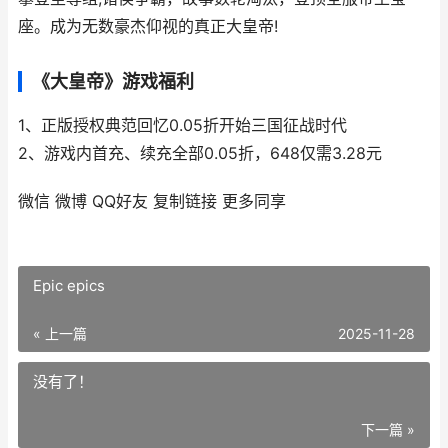
座。成为无数豪杰仰视的真正大皇帝!
《大皇帝》游戏福利
1、正版授权典范回忆0.05折开始三国征战时代
2、游戏内首充、续充全部0.05折，648仅需3.28元
微信
微博
QQ好友
复制链接
更多同享
Epic epics
« 上一篇
2025-11-28
没有了！
下一篇 »