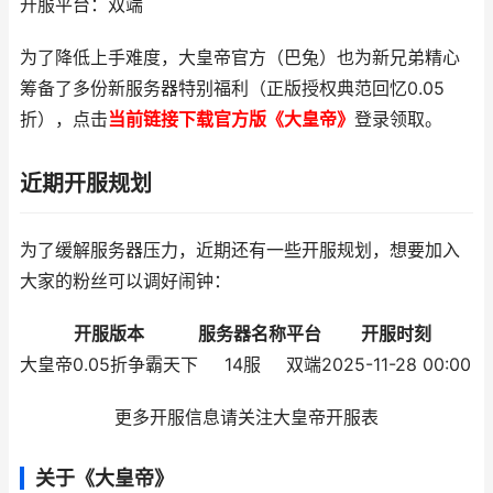
开服平台：双端
为了降低上手难度，大皇帝官方（巴兔）也为新兄弟精心
筹备了多份新服务器特别福利（正版授权典范回忆0.05
折），点击
当前链接下载官方版《大皇帝》
登录领取。
近期开服规划
为了缓解服务器压力，近期还有一些开服规划，想要加入
大家的粉丝可以调好闹钟：
开服版本
服务器名称
平台
开服时刻
大皇帝0.05折争霸天下
14服
双端
2025-11-28 00:00
更多开服信息请关注大皇帝开服表
关于《大皇帝》