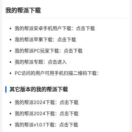
我的帮派下载
我的帮派安卓手机用户下载：点击下载
我的帮派苹果下载：点击下载
我的帮派PC玩家下载：点击下载
我的帮派专题：点击进入
PC访问的用户可用手机扫描二维码下载：
其它版本的我的帮派下载
我的帮派2024下载：点击下载
我的帮派2024下载：点击下载
我的帮派v1.0.1下载：点击下载