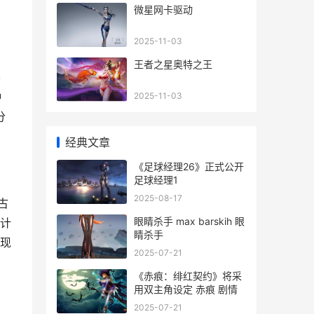
微星网卡驱动
、
2025-11-03
王者之星奥特之王
佛
种
2025-11-03
分
经典文章
《足球经理26》正式公开
足球经理1
2025-08-17
古
眼睛杀手 max barskih 眼
计
睛杀手
现
2025-07-21
《赤痕：绯红契约》将采
用双主角设定 赤痕 剧情
2025-07-21