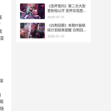
《圣杯誓约》第二次大型
更新档公开 圣杯实现愿望
的原理
莫
2025-07-21
洁
《白荆回廊》本期叶脉联
结计划结束提醒 白荆回廊
底
什么时候公测
2025-07-21
亚
深
植
现
场