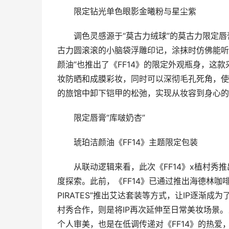
限定钻光单色眼影金曦粉与星尘紫
调色灵感源于“莫古力绒球”的莫古力限定唇膏
古力圆滚滚的小脑袋浮雕印记，涂抹时仿佛能听
颜油”也推出了《FF14》的限定外观瓶身，这
妆防晒和成膜彩妆，同时可以深彻毛孔死角，使
的旅馆中卸下铠甲的松弛，实现从妆容到身心的
限定唇膏“库啵奶杏”
琥珀洁颜油《FF14》主题限定包装
从联动逻辑来看，此次《FF14》x植村秀推出
度探索。此前，《FF14》已通过推出海德林咖啡餐厅、
PIRATES”推出艾达套装等方式，让IP逐渐
村秀合作，则是将IP再次延伸至日常美妆场景
个人审美，也是在低调传递对《FF14》的热爱