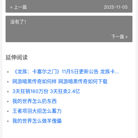
« 上一篇
2025-11-05
没有了！
下一篇 »
延伸阅读
《龙族：卡塞尔之门》11月5日更新公告 龙族卡塞尔学院官网
网游暗黑传奇如何样 网游暗黑传奇如何下载
3天狂销160万份 3天狂卖2.4亿
我的世界怎么扔东西
王者项羽大招怎么蓄力
我的世界怎么做羊傀儡