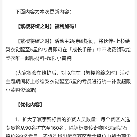
下面内容为本次更新内容：
【繁樱将绽之时】福利加码！
【繁樱将绽之时】活动主题持续期间，将伙伴-上杉绘
梨衣觉醒至5星的专员即可在「成长手册」中不收费领取绘
梨衣唯一超限材料-超限小黄鸭!
(大家将会在维护后，对以往在【繁樱将绽之时】活动
主题期间将上杉绘梨衣觉醒至5星的专员进行统一补发超限
小黄鸭资源箱)
【优化内容】
1、扩大了寰宇锦标赛的参赛人员数量：每个赛区入选
专员将从90名扩充至160名，除锦标赛传奇赛区达到钻石
段位的9名专员，还将选拔出传奇赛区黄金段位中战力顶尖