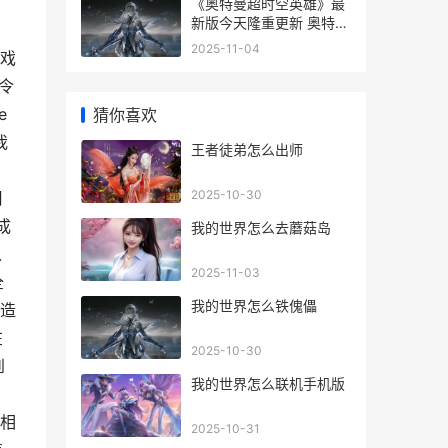
《奥特曼超时空英雄》最
新版今天隆重更新 奥特曼
超时空英雄下载
2025-11-04
戏
令
e
猜你喜欢
我
王者徒弟怎么出师
2025-10-30
用
成
我的世界怎么去蘑菇岛
以
2025-11-03
全
我的世界怎么铁傀儡
造
在
2025-10-30
到
我的世界怎么联机手机版
相
2025-10-31