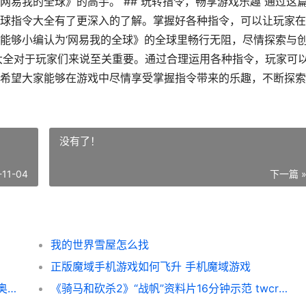
易我的全球》的高手。 ## 玩转指令，畅享游戏乐趣 通过这
球指令大全有了更深入的了解。掌握好各种指令，可以让玩家在
能够小编认为‘网易我的全球》的全球里畅行无阻，尽情探索与
令大全对于玩家们来说至关重要。通过合理运用各种指令，玩家可
希望大家能够在游戏中尽情享受掌握指令带来的乐趣，不断探索
没有了！
-11-04
下一篇 
我的世界雪屋怎么找
正版魔域手机游戏如何飞升 手机魔域游戏
《奥特曼超时空英雄》最新版今天隆重更新 奥特曼超时空英雄下载
《骑马和砍杀2》“战帆”资料片16分钟示范 twcrashuploader 骑马与砍杀2