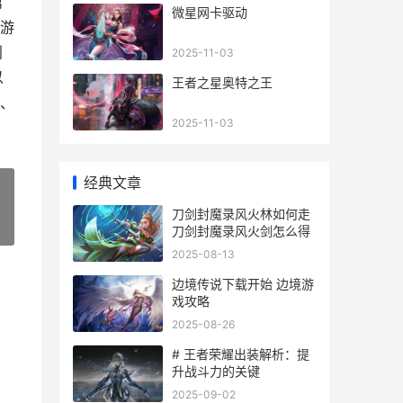
篇
微星网卡驱动
游
创
2025-11-03
以
王者之星奥特之王
、
2025-11-03
经典文章
刀剑封魔录风火林如何走
»
刀剑封魔录风火剑怎么得
2025-08-13
边境传说下载开始 边境游
戏攻略
2025-08-26
# 王者荣耀出装解析：提
升战斗力的关键
2025-09-02