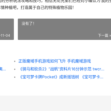
面的分析玩法攻略和技巧，相信无论兄弟们已经对小编认为‘我的
尽情种植吧，打造属于自己的特殊植物乐园！
没有了！
-11-04
下一篇 
正版魔域手机游戏如何飞升 手机魔域游戏
《奥特曼超时空英雄》最新版今天隆重更新 奥特曼超时空英雄下载
《骑马和砍杀2》“战帆”资料片16分钟示范 twcrashuploader 骑马与砍杀2
《宝可梦卡牌Pocket》成新摇钱树 《宝可梦卡牌游戏》(PTCG)