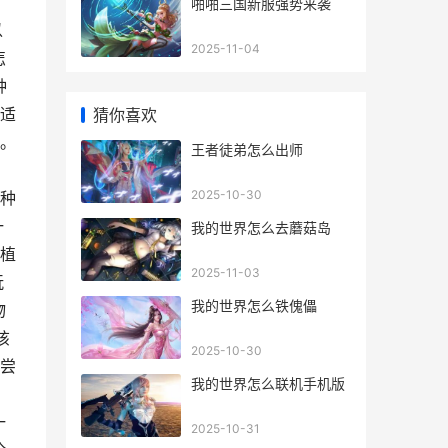
啪啪三国新服强势来袭
以
2025-11-04
怎
种
适
猜你喜欢
。
王者徒弟怎么出师
。
2025-10-30
种
一
我的世界怎么去蘑菇岛
植
2025-11-03
玩
我的世界怎么铁傀儡
物
该
2025-10-30
地尝
我的世界怎么联机手机版
一
2025-10-31