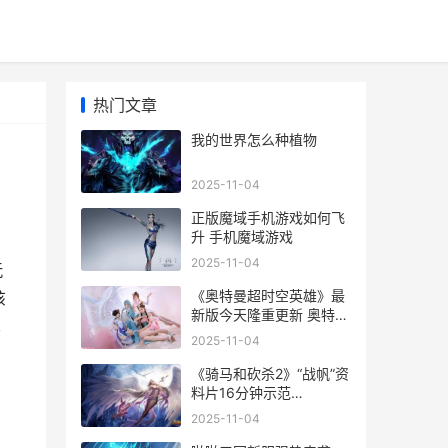
热门文章
我的世界怎么种植物
2025-11-04
正版魔域手机游戏如何飞
升 手机魔域游戏
2025-11-04
玩
《奥特曼超时空英雄》最
该
新版今天隆重更新 奥特曼
,
超时空英雄下载
2025-11-04
《骑马和砍杀2》“战帆”资
料片16分钟示范
twcrashuploader 骑马与
2025-11-04
砍杀2