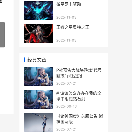
全
微星网卡驱动
2025-11-03
王者之星奥特之王
2025-11-03
»
经典文章
P社预告大战略游戏“代号
凯撒” p社战报
2025-07-21
# 该该怎么办办在我的全
球中附魔钻石剑
2025-09-13
《诸神国度》关服公告 诸
神国际版
2025-07-21