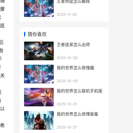
通
王者师徒怎么解除
骤
2025-11-02
已
在底
猜你喜欢
后
王者徒弟怎么出师
游
2025-10-30
即
要
我的世界怎么铁傀儡
关
2025-10-30
，
我的世界怎么联机手机版
制
前
2025-10-31
以
我的世界怎么修理装备
希
2025-10-27