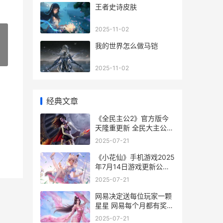
王者史诗皮肤
2025-11-02
我的世界怎么做马铠
»
2025-11-02
经典文章
《全民主公2》官方版今
天隆重更新 全民大主公2
最新口令码
2025-07-21
《小花仙》手机游戏2025
年7月14日游戏更新公告
小花仙手机版
2025-07-21
网易决定送每位玩家一颗
星星 网易每个月都有奖金
吗
2025-07-21