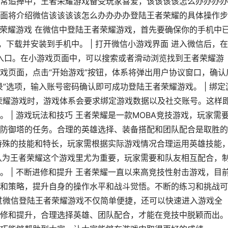
常追捧中，王者荣耀游戏备受玩家喜爱，该该该该怎么办办办办
面将介绍微信该该该该怎么办办办办登陆王者荣耀的具体操作步
者荣耀游戏 在微信中登陆王者荣耀游戏，首先要确保你的手机中
，下载并安装到手机中。 | 打开微信小游戏界面 进入微信后，
”入口。在小游戏页面中，可以搜索或者滑动浏览找到王者荣耀游
在游戏页面，点击“开始游戏”按钮，体系将弹出用户协议窗口，确认
”选项，输入账号密码确认即可成功登陆王者荣耀游戏。 | 绑定
荣耀游戏时，游戏体系会要求绑定游戏数据以及社交账号。这样
 | 游戏玩法和技巧 王者荣耀是一款MOBA竞技游戏，玩家需
防御塔的任务。合理的英雄选择、装备搭配和团队配合是取胜的
有特殊的技能和特长，玩家需根据实际游戏情况合理运用英雄技能
者认为王者荣耀这个游戏里尤为重要，玩家需要和队友相互配合，
 | 不断进修和提升 王者荣耀一直以来高竞技性射击游戏，目
和策略，提升自身的操作水平和战斗觉悟。不断的练习和挑战可
过微信登陆王者荣耀游戏不仅简单便捷，还可以快速进入游戏全
修和提升，合理选择英雄、团队配合，才能在竞技中脱颖而出。