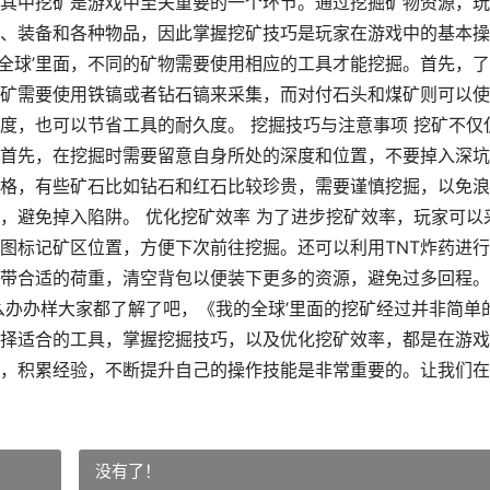
其中挖矿是游戏中至关重要的一个环节。通过挖掘矿物资源，玩
、装备和各种物品，因此掌握挖矿技巧是玩家在游戏中的基本操
的全球’里面，不同的矿物需要使用相应的工具才能挖掘。首先，
矿需要使用铁镐或者钻石镐来采集，而对付石头和煤矿则可以使
度，也可以节省工具的耐久度。 挖掘技巧与注意事项 挖矿不仅
首先，在挖掘时需要留意自身所处的深度和位置，不要掉入深坑
格，有些矿石比如钻石和红石比较珍贵，需要谨慎挖掘，以免浪
，避免掉入陷阱。 优化挖矿效率 为了进步挖矿效率，玩家可以
图标记矿区位置，方便下次前往挖掘。还可以利用TNT炸药进
带合适的荷重，清空背包以便装下更多的资源，避免过多回程。
么办办样大家都了解了吧，《我的全球’里面的挖矿经过并非简单
择适合的工具，掌握挖掘技巧，以及优化挖矿效率，都是在游戏
，积累经验，不断提升自己的操作技能是非常重要的。让我们在
没有了！