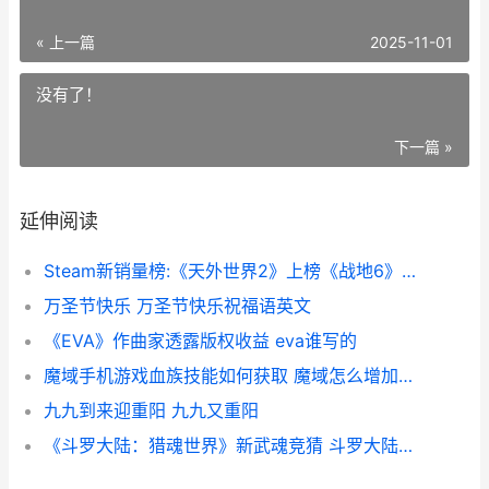
« 上一篇
2025-11-01
没有了！
下一篇 »
延伸阅读
Steam新销量榜:《天外世界2》上榜《战地6》霸榜 steam销量榜第一
万圣节快乐 万圣节快乐祝福语英文
《EVA》作曲家透露版权收益 eva谁写的
魔域手机游戏血族技能如何获取 魔域怎么增加血量
九九到来迎重阳 九九又重阳
《斗罗大陆：猎魂世界》新武魂竞猜 斗罗大陆猎魂世界