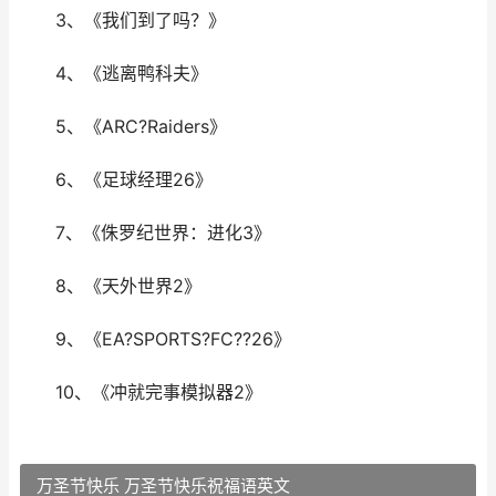
3、《我们到了吗？》
4、《逃离鸭科夫》
5、《ARC?Raiders》
6、《足球经理26》
7、《侏罗纪世界：进化3》
8、《天外世界2》
9、《EA?SPORTS?FC??26》
10、《冲就完事模拟器2》
万圣节快乐 万圣节快乐祝福语英文